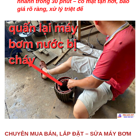
nhanh trong 30 phút – có mặt tận nơi, báo
giá rõ ràng, xử lý triệt để
CHUYÊN MUA BÁN, LẮP ĐẶT – SỬA MÁY BƠM