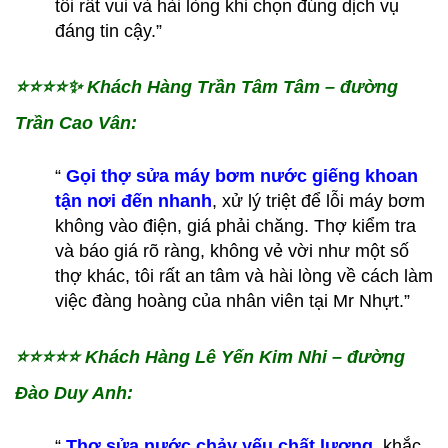
tôi rất vui và hài lòng khi chọn đúng dịch vụ
đáng tin cậy.”
⭐️⭐️⭐️⭐️✨
Khách Hàng Trần Tâm Tâm – đường
Trần Cao Vân:
“
Gọi thợ sửa máy bơm nước giếng khoan
tận nơi đến nhanh
, xử lý triệt để lỗi máy bơm
không vào điện, giá phải chăng. Thợ kiểm tra
và báo giá rõ ràng, không vẻ vời như một số
thợ khác, tôi rất an tâm và hài lòng về cách làm
việc đàng hoàng của nhân viên tại Mr Nhựt.”
⭐️⭐️⭐️⭐️⭐️
Khách Hàng Lê Yến Kim Nhi – đường
Đào Duy Anh:
“
Thợ sửa nước chảy yếu chất lượng
, khắc