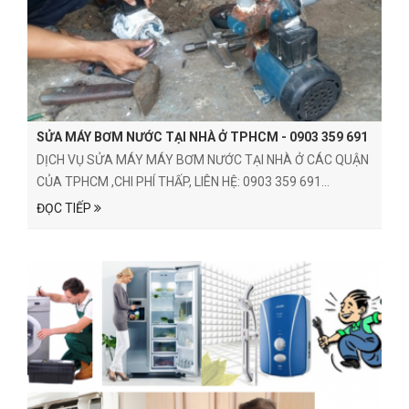
SỬA MÁY BƠM NƯỚC TẠI NHÀ Ở TPHCM - 0903 359 691
DỊCH VỤ SỬA MÁY MÁY BƠM NƯỚC TẠI NHÀ Ở CÁC QUẬN
CỦA TPHCM ,CHI PHÍ THẤP, LIÊN HỆ: 0903 359 691...
ĐỌC TIẾP