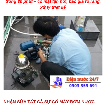
trong 30 phút – có mặt tận nơi, báo giá rõ ràng,
xử lý triệt để
NHẬN SỬA TẤT CẢ SỰ CỐ MÁY BƠM NƯỚC