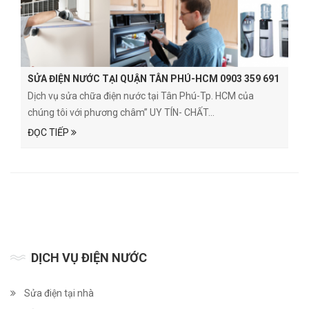
SỬA ĐIỆN NƯỚC TẠI QUẬN TÂN PHÚ-HCM 0903 359 691
Dịch vụ sửa chữa điện nước tại Tân Phú-Tp. HCM của
chúng tôi với phương châm” UY TÍN- CHẤT...
ĐỌC TIẾP
DỊCH VỤ ĐIỆN NƯỚC
Sửa điện tại nhà