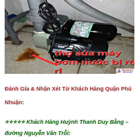
Đánh Gía & Nhận Xét Từ Khách Hàng Quận Phú
Nhuận:
⭐️⭐️⭐️⭐️⭐️
Khách Hàng Huỳnh Thanh Duy Bằng –
đường Nguyễn Văn Trỗi: