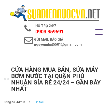
Trang chủ
Giới thiệu
HỖ TRỢ 24/7
Dịch vụ điện nước
0903 359691
GỬI MAIL BÁO GIÁ
Tin tức
nguyennhut5501@gmail.com
Liên hệ
CỬA HÀNG MUA BÁN, SỬA MÁY
BƠM NƯỚC TẠI QUẬN PHÚ
NHUẬN GÍA RẺ 24/24 – GẦN ĐÂY
NHẤT
Đăng bởi
Admin
/
Tin tức