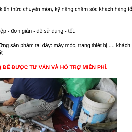
 kiến thức chuyên môn, kỹ năng chăm sóc khách hàng tố
ệp - đơn giản - dễ sử dụng - tốt.
ng sản phẩm tại đây: máy móc, trang thiết bị ..., khách
ặt
t) ĐỂ ĐƯỢC TƯ VẤN VÀ HỔ TRỢ MIỄN PHÍ.