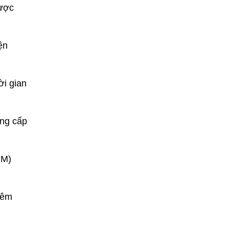
được
ện
ời gian
ung cấp
CM)
 đêm