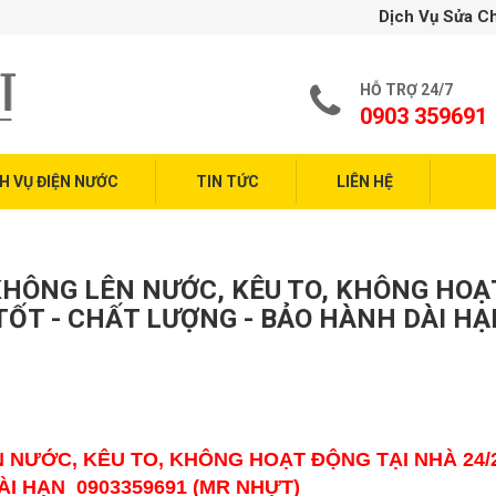
Dịch Vụ Sửa Chữa Điện Nước
HỖ TRỢ 24/7
0903 359691
H VỤ ĐIỆN NƯỚC
TIN TỨC
LIÊN HỆ
HÔNG LÊN NƯỚC, KÊU TO, KHÔNG HOẠ
 TỐT - CHẤT LƯỢNG - BẢO HÀNH DÀI HẠ
NƯỚC, KÊU TO, KHÔNG HOẠT ĐỘNG TẠI NHÀ 24/
ÀI HẠN 0903359691 (MR NHỰT)