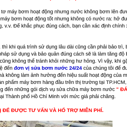
 tơ máy bơm hoạt động nhưng nước không bơm lên đư
 máy bơm hoạt động tốt nhưng không có nước ra: hở đ
g, v.v. Để khắc phục đúng cách, bạn cần xác định chính
ì khi quá trình sử dụng lâu dài cũng cần phải bảo trì,
pháp sử dụng và bảo quản đúng cách sẽ là làm tăng độ
cũng không thể tránh khỏi những hư hỏng. Vì vậy, khi g
hệ đến
đơn vị sửa bơm nước 24/24
của chúng tôi để đ
 mà không làm ảnh hưởng đến hiệu suất hoạt động của m
n phẩm máy bơm hàng đầu trên thị trường tại TP.HCM,
mang đến những gói dịch vụ sửa chữa máy bơm nước
" Đ
tại Thành phố Hồ Chí Minh với mức giá phải chăng.
t) ĐỂ ĐƯỢC TƯ VẤN VÀ HỔ TRỢ MIỄN PHÍ.