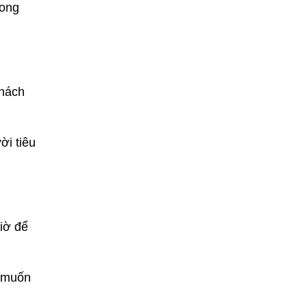
rong
khách
ời tiêu
iờ để
g muốn