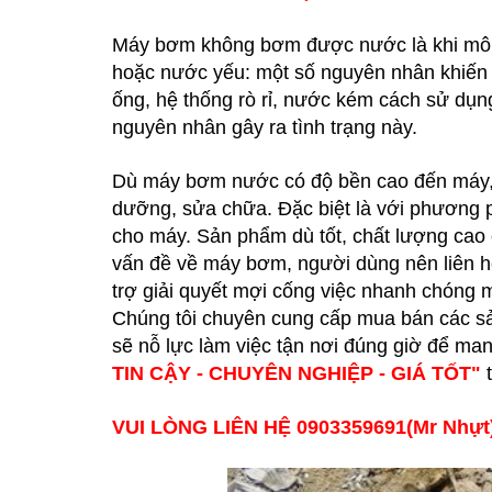
Máy bơm không bơm được nước là khi mô
hoặc nước yếu: một số nguyên nhân khiến
ống, hệ thống rò rỉ, nước kém cách sử dụn
nguyên nhân gây ra tình trạng này.
Dù máy bơm nước có độ bền cao đến máy, th
dưỡng, sửa chữa. Đặc biệt là với phương 
cho máy. Sản phẩm dù tốt, chất lượng cao 
vấn đề về máy bơm, người dùng nên liên 
trợ giải quyết mợi cống việc nhanh chóng
Chúng tôi chuyên cung cấp mua bán các sả
sẽ nỗ lực làm việc tận nơi đúng giờ để 
TIN CẬY - CHUYÊN NGHIỆP - GIÁ TỐT"
VUI LÒNG LIÊN HỆ 0903359691(Mr Nhự