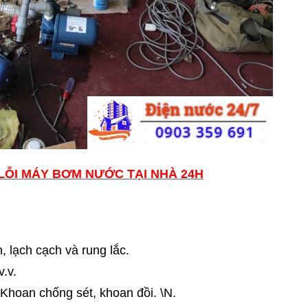
LỖI MÁY BƠM NƯỚC TẠI NHÀ 24H
 lạch cạch và rung lắc.
.v.
Khoan chống sét, khoan đồi. \N.