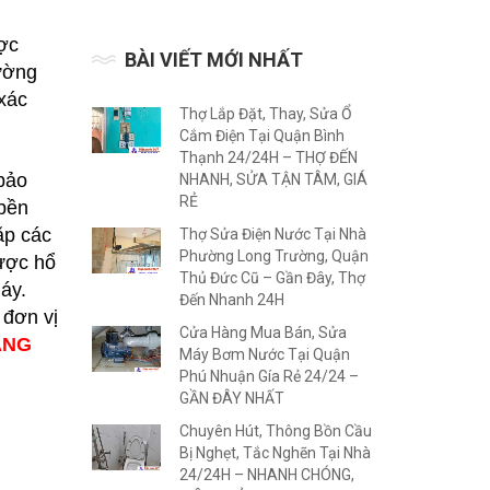
ợc
BÀI VIẾT MỚI NHẤT
ường
 xác
Thợ Lắp Đặt, Thay, Sửa Ổ
Cắm Điện Tại Quận Bình
Thạnh 24/24H – THỢ ĐẾN
 bảo
NHANH, SỬA TẬN TÂM, GIÁ
RẺ
 bền
ặp các
Thợ Sửa Điện Nước Tại Nhà
Phường Long Trường, Quận
ược hổ
Thủ Đức Cũ – Gần Đây, Thợ
áy.
Đến Nhanh 24H
 đơn vị
Cửa Hàng Mua Bán, Sửa
ÁNG
Máy Bơm Nước Tại Quận
Phú Nhuận Gía Rẻ 24/24 –
GẦN ĐÂY NHẤT
Chuyên Hút, Thông Bồn Cầu
Bị Nghẹt, Tắc Nghẽn Tại Nhà
24/24H – NHANH CHÓNG,