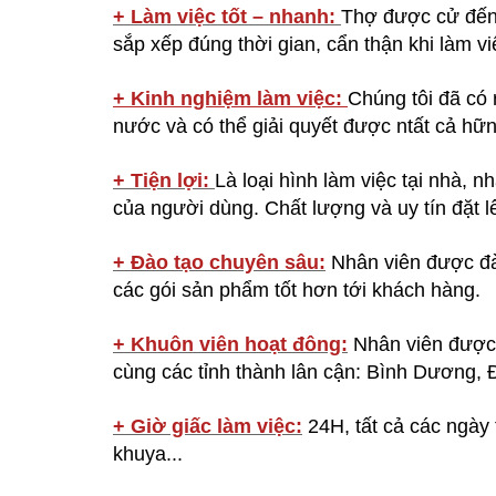
+ Làm việc tốt – nhanh:
Thợ được cử đến 
sắp xếp đúng thời gian, cẩn thận khi làm v
+ Kinh nghiệm làm việc:
Chúng tôi đã có 
nước và có thể giải quyết được ntất cả hữn
+ Tiện lợi:
Là loại hình làm việc tại nhà, 
của người dùng. Chất lượng và uy tín đặt 
+ Đào tạo chuyên sâu:
Nhân viên được đào
các gói sản phẩm tốt hơn tới khách hàng.
+ Khuôn viên hoạt đông:
Nhân viên được 
cùng các tỉnh thành lân cận: Bình Dương, 
+ Giờ giấc làm việc:
24H, tất cả các ngày 
khuya...