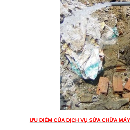
ƯU ĐIỂM CỦA DỊCH VỤ SỬA CHỮA MÁY 