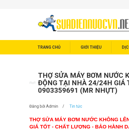
Trang chủ
Giới thiệu
Dịch vụ điện nước
Tin tức
TRANG CHỦ
GIỚI THIỆU
DỊC
Liên hệ
THỢ SỬA MÁY BƠM NƯỚC K
ĐỘNG TẠI NHÀ 24/24H GIÁ
0903359691 (MR NHỰT)
Đăng bởi
Admin
/
Tin tức
THỢ SỬA MÁY BƠM NƯỚC KHÔNG LÊN 
GIÁ TỐT - CHẤT LƯỢNG - BẢO HÀNH D