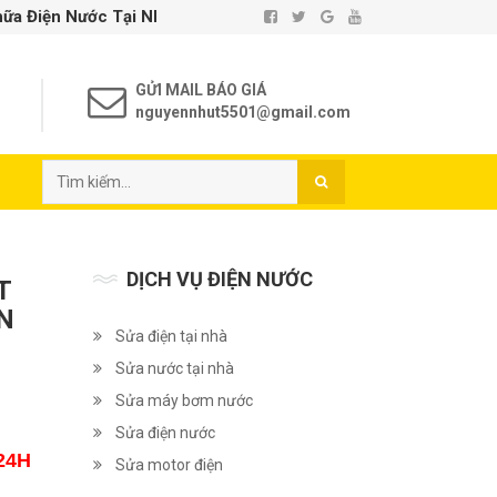
 Tại Nhà TP. Hồ Chí Minh - Uy Tín - Chất Lượng
GỬI MAIL BÁO GIÁ
nguyennhut5501@gmail.com
DỊCH VỤ ĐIỆN NƯỚC
T
N
Sửa điện tại nhà
Sửa nước tại nhà
Sửa máy bơm nước
Sửa điện nước
24H
Sửa motor điện