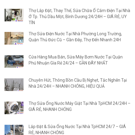
Thợ Lắp Đặt, Thay Thế, Sửa Chữa Ổ Cắm Điện Tại Nhà
Ở Tp. Thủ Dầu Một, Bình Dương 24/24H – GIÁ RẺ, UY
TÍN
Thợ Sửa Điện Nước Tại Nhà Phường Long Trường,
Quận Thủ Đức Cũ – Gần Đây, Thợ Đến Nhanh 24H
Cửa Hàng Mua Bán, Sửa Máy Bơm Nước Tại Quận
Phú Nhuận Gía Rẻ 24/24 – GẦN ĐÂY NHẤT
Chuyên Hút, Thông Bồn Cầu Bị Nghẹt, Tắc Nghẽn Tại
Nhà 24/24H – NHANH CHÓNG, HIỆU QUẢ
Thợ Sửa Ống Nước Máy Giặt Tại Nhà TpHCM 24/24H –
GIÁ RẺ, NHANH CHÓNG
Lắp Đặt & Sửa Ống Nước Tại Nhà TpHCM 24/7 – GIÁ
RẺ, NHANH CHÓNG