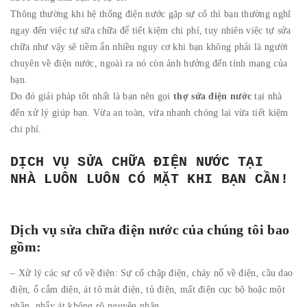
Thông thường khi hệ thống điện nước gặp sự cố thì bạn thường nghĩ
ngay đến việc tự sữa chữa để tiết kiệm chi phí, tuy nhiên việc tự sửa
chữa như vậy sẽ tiềm ẩn nhiều nguy cơ khi bạn không phải là người
chuyên về điện nước, ngoài ra nó còn ảnh hưởng đến tính mạng của
bạn.
Do đó giải pháp tốt nhất là bạn nên gọi
thợ sửa điện nước
tại nhà
đến xử lý giúp bạn. Vừa an toàn, vừa nhanh chóng lại vừa tiết kiệm
chi phí.
DỊCH VỤ SỬA CHỮA ĐIỆN NƯỚC TẠI
NHÀ LUÔN LUÔN CÓ MẶT KHI BẠN CẦN!
Dịch vụ sửa chữa điện nước của chúng tôi bao
gồm:
– Xử lý các sự cố về điện: Sự cố chập điện, cháy nổ về điện, cầu dao
điện, ổ cắm điện, át tô mát điện, tủ điện, mất điện cục bộ hoặc một
phần, nhẩy át không rõ nguyên nhân…