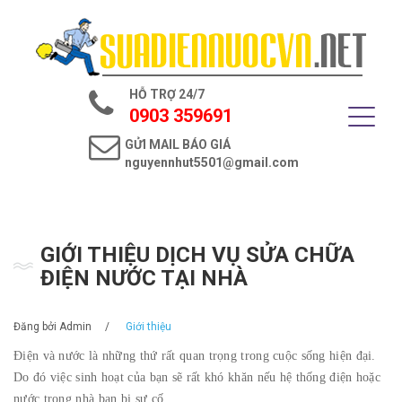
Trang chủ
Giới thiệu
HỖ TRỢ 24/7
Dịch vụ điện nước
0903 359691
GỬI MAIL BÁO GIÁ
Tin tức
nguyennhut5501@gmail.com
Liên hệ
GIỚI THIỆU DỊCH VỤ SỬA CHỮA
ĐIỆN NƯỚC TẠI NHÀ
Đăng bởi
Admin
/
Giới thiệu
Điện và nước là những thứ rất quan trọng trong cuộc sống hiện đại.
Do đó việc sinh hoạt của bạn sẽ rất khó khăn nếu hệ thống điện hoặc
nước trong nhà bạn bị sự cố.