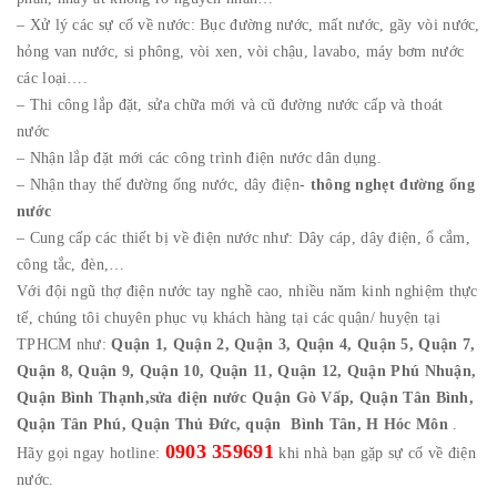
– Xử lý các sự cố về nước: Bục đường nước, mất nước, gãy vòi nước,
hỏng van nước, si phông, vòi xen, vòi chậu, lavabo, máy bơm nước
các loại….
– Thi công lắp đặt, sửa chữa mới và cũ đường nước cấp và thoát
nước
– Nhận lắp đặt mới các công trình điện nước dân dụng.
– Nhận thay thế đường ống nước, dây điện-
thông nghẹt đường ống
nước
– Cung cấp các thiết bị về điện nước như: Dây cáp, dây điện, ổ cắm,
công tắc, đèn,…
Với đội ngũ thợ điện nước tay nghề cao, nhiều năm kinh nghiệm thực
tế, chúng tôi chuyên phục vụ khách hàng tại các quận/ huyện tại
TPHCM như:
Quận 1, Quận 2, Quận 3, Quận 4, Quận 5, Quận 7,
Quận 8, Quận 9, Quận 10, Quận 11, Quận 12, Quận Phú Nhuận,
Quận Bình Thạnh,sửa điện nước Quận Gò Vấp, Quận Tân Bình,
Quận Tân Phú, Quận Thủ Đức, quận Bình Tân, H Hóc Môn
.
0903 359691
Hãy gọi ngay hotline:
khi nhà bạn gặp sự cố về điện
nước.