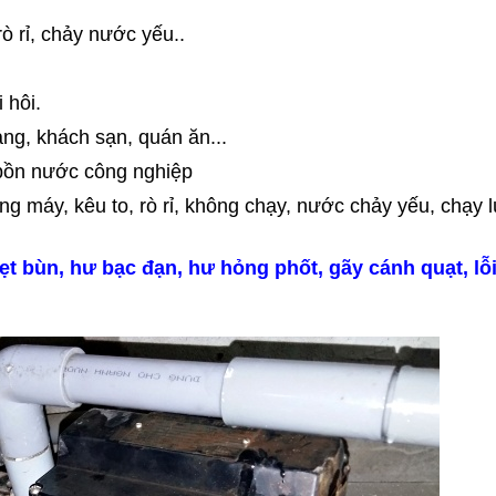
ò rỉ, chảy nước yếu..
 hôi.
àng, khách sạn, quán ăn...
 bồn nước công nghiệp
g máy, kêu to, rò rỉ, không chạy, nước chảy yếu, chạy l
 bùn, hư bạc đạn, hư hỏng phốt, gãy cánh quạt, lỗ