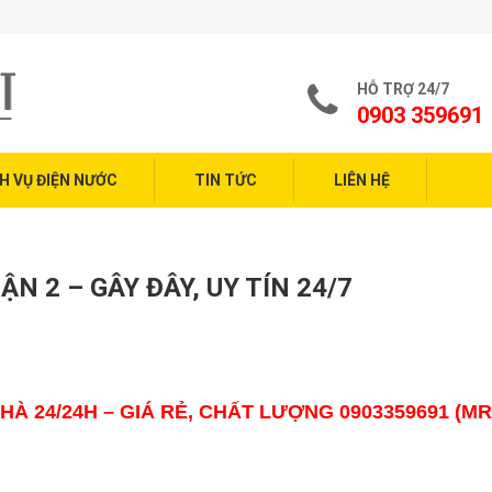
Dịch
HỖ TRỢ 24/7
0903 359691
H VỤ ĐIỆN NƯỚC
TIN TỨC
LIÊN HỆ
N 2 – GÂY ĐÂY, UY TÍN 24/7
 24/24H – GIÁ RẺ, CHẤT LƯỢNG 0903359691 (MR