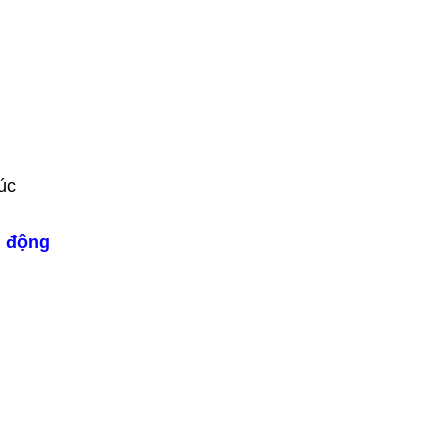
úc
i động