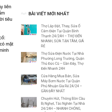
y liên
hẩm
BÀI VIẾT MỚI NHẤT
i tiêu
Thợ Lắp Đặt, Thay, Sửa Ổ
Cắm Điện Tại Quận Bình
Thạnh 24/24H – THỢ ĐẾN
cố:
NHANH, SỬA TẬN TÂM, GIÁ
 có mặt
RẺ
 minh
Thợ Sửa Điện Nước Tại Nhà
Phường Long Trường, Quận
Thủ Đức Cũ – Gần Đây, Thợ
Đến Nhanh 24H
Cửa Hàng Mua Bán, Sửa
Máy Bơm Nước Tại Quận
Phú Nhuận Gía Rẻ 24/24 –
GẦN ĐÂY NHẤT
Chuyên Hút, Thông Bồn Cầu
Bị Nghẹt, Tắc Nghẽn Tại Nhà
24/24H – NHANH CHÓNG,