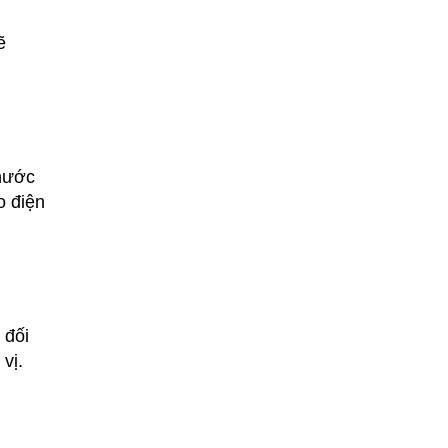
ẽ
 nước
o điện
 đối
vị.