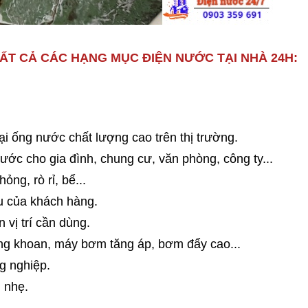
ẤT CẢ CÁC HẠNG MỤC ĐIỆN NƯỚC TẠI NHÀ 24H:
ại ống nước chất lượng cao trên thị trường.
ước cho gia đình, chung cư, văn phòng, công ty...
ng, rò rỉ, bể...
 của khách hàng.
vị trí cần dùng.
g khoan, máy bơm tăng áp, bơm đẩy cao...
g nghiệp.
 nhẹ.