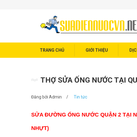
Trang chủ
Giới thiệu
Dịch vụ điện nước
Tin tức
TRANG CHỦ
GIỚI THIỆU
DỊC
Liên hệ
THỢ SỬA ỐNG NƯỚC TẠI QUẬ
Đăng bởi
Admin
/
Tin tức
SỬA ĐƯỜNG ỐNG NƯỚC QUẬN 2 TẠI NHÀ
NHỰT)