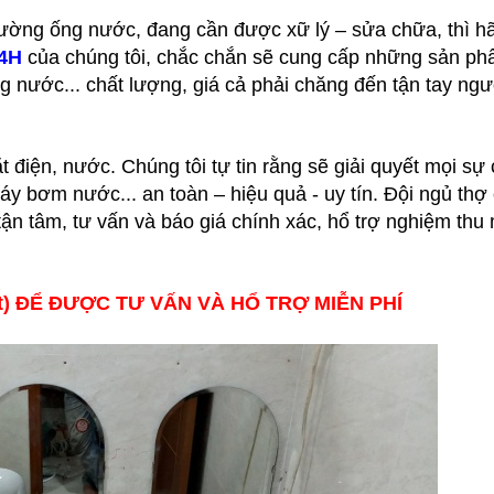
ờng ống nước, đang cần được xữ lý – sửa chữa, thì hã
24H
của chúng tôi, chắc chắn sẽ cung cấp những sản p
 nước... chất lượng, giá cả phải chăng đến tận tay ngườ
 điện, nước. Chúng tôi tự tin rằng sẽ giải quyết mọi sự 
y bơm nước... an toàn – hiệu quả - uy tín. Đội ngủ thợ
ận tâm, tư vấn và báo giá chính xác, hổ trợ nghiệm thu
ựt) ĐỂ ĐƯỢC TƯ VẤN VÀ HỔ TRỢ MIỄN PHÍ