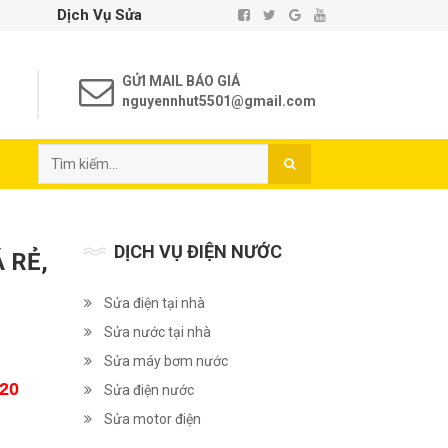
h Vụ Sửa Chữa Điện Nước Tại Nhà TP. Hồ Chí Minh - Uy Tín - Ch
GỬI MAIL BÁO GIÁ
nguyennhut5501@gmail.com
DỊCH VỤ ĐIỆN NƯỚC
 RẺ,
Sửa điện tại nhà
Sửa nước tại nhà
Sửa máy bơm nước
20
Sửa điện nước
Sửa motor điện