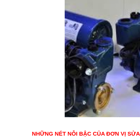
NHỮNG NÉT NỖI BẬC CỦA ĐƠN VỊ SỬA