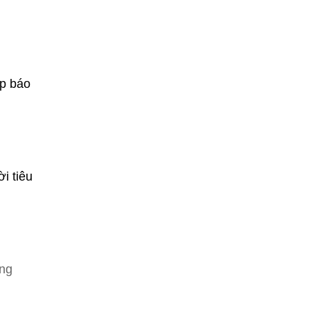
ợp báo
i tiêu
ông