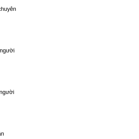
 chuyên
 người
 người
ận