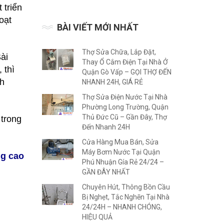
 triển
oạt
BÀI VIẾT MỚI NHẤT
Thợ Sửa Chữa, Lắp Đặt,
ài
Thay Ổ Cắm Điện Tại Nhà Ở
 thì
Quận Gò Vấp – GỌI THỢ ĐẾN
nh
NHANH 24H, GIÁ RẺ
Thợ Sửa Điện Nước Tại Nhà
Phường Long Trường, Quận
Thủ Đức Cũ – Gần Đây, Thợ
 trong
Đến Nhanh 24H
Cửa Hàng Mua Bán, Sửa
Máy Bơm Nước Tại Quận
ng cao
Phú Nhuận Gía Rẻ 24/24 –
GẦN ĐÂY NHẤT
Chuyên Hút, Thông Bồn Cầu
Bị Nghẹt, Tắc Nghẽn Tại Nhà
24/24H – NHANH CHÓNG,
HIỆU QUẢ