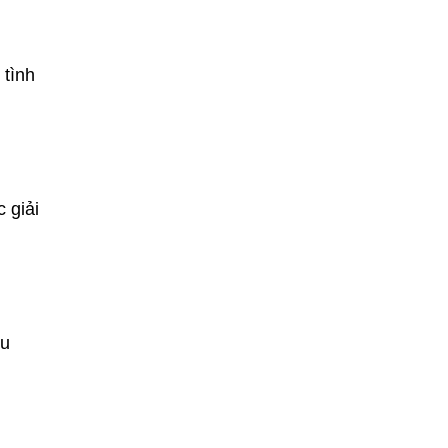
 tình
 giải
ều