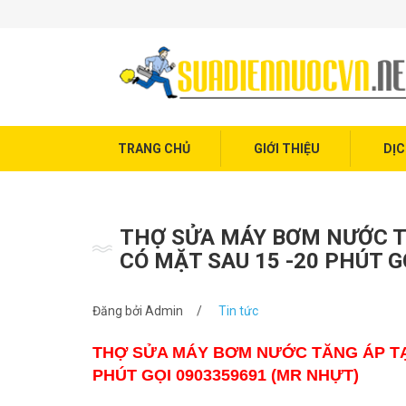
Trang chủ
Giới thiệu
Dịch vụ điện nước
Tin tức
TRANG CHỦ
GIỚI THIỆU
DỊC
Liên hệ
THỢ SỬA MÁY BƠM NƯỚC TĂ
CÓ MẶT SAU 15 -20 PHÚT G
Đăng bởi
Admin
/
Tin tức
THỢ SỬA MÁY BƠM NƯỚC TĂNG ÁP TẠI 
PHÚT GỌI 0903359691 (MR NHỰT)