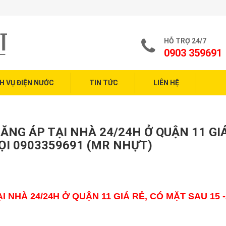
Dịc
HỖ TRỢ 24/7
0903 359691
H VỤ ĐIỆN NƯỚC
TIN TỨC
LIÊN HỆ
NG ÁP TẠI NHÀ 24/24H Ở QUẬN 11 GIÁ
ỌI 0903359691 (MR NHỰT)
NHÀ 24/24H Ở QUẬN 11 GIÁ RẺ, CÓ MẶT SAU 15 -