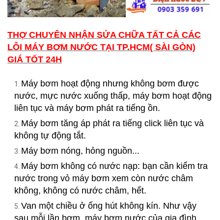
THỢ CHUYÊN NHẬN SỬA CHỮA TẤT CẢ CÁC
LỖI MÁY BƠM NƯỚC TẠI TP.HCM( SÀI GÒN)
GIÁ TỐT 24H
Máy bơm hoạt động nhưng không bơm được
nước, mực nước xuống thấp, máy bơm hoạt động
liên tục và máy bơm phát ra tiếng ồn.
Máy bơm tăng áp phát ra tiếng click liên tục và
không tự động tắt.
Máy bơm nóng, hỏng nguồn...
Máy bơm không có nước nạp: bạn cần kiểm tra
nước trong vỏ máy bơm xem còn nước châm
không, không có nước châm, hết.
Van một chiều ở ống hút không kín. Như vậy
sau mỗi lần bơm, máy bơm nước của gia đình