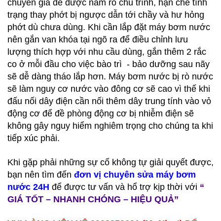
chuyên gia để được nắm rõ chu trình, hạn chế tình
trạng thay phớt bị ngược dẫn tới chầy và hư hỏng
phớt dù chưa dùng. Khi cần lắp đặt máy bơm nước
nên gắn van khóa tại ngõ ra để điều chỉnh lưu
lượng thích hợp với nhu cầu dùng, gắn thêm 2 rắc
co ở mỗi đầu cho việc bào trì - bảo dưỡng sau nãy
sẽ dễ dàng tháo lắp hơn. Máy bơm nước bị rò nước
sẽ làm nguy cơ nước vào đông cơ sẽ cao vì thế khi
đấu nối dây điện cần nối thêm dây trung tính vào vỏ
động cơ để đề phòng động cơ bị nhiễm điện sẽ
không gây nguy hiểm nghiêm trọng cho chúng ta khi
tiếp xúc phải.
Khi gặp phải những sự cố không tự giải quyết được,
bạn nên tìm đến
đơn vị chuyên sửa máy bơm
nước 24H
để được tư vấn và hổ trợ kịp thời với
“
GIÁ TỐT – NHANH CHÓNG – HIỆU QUẢ”