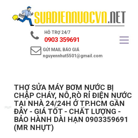
Trang chủ
Giới thiệu
HỖ TRỢ 24/7
Dịch vụ điện nước
0903 359691
GỬI MAIL BÁO GIÁ
Tin tức
nguyennhut5501@gmail.com
Liên hệ
THỢ SỬA MÁY BƠM NƯỚC BỊ
CHẬP CHÁY, NỖ,RÒ RỈ ĐIỆN NƯỚC
TẠI NHÀ 24/24H Ở TP.HCM GẦN
ĐÂY - GIÁ TỐT - CHẤT LƯỢNG -
BẢO HÀNH DÀI HẠN 0903359691
(MR NHỰT)