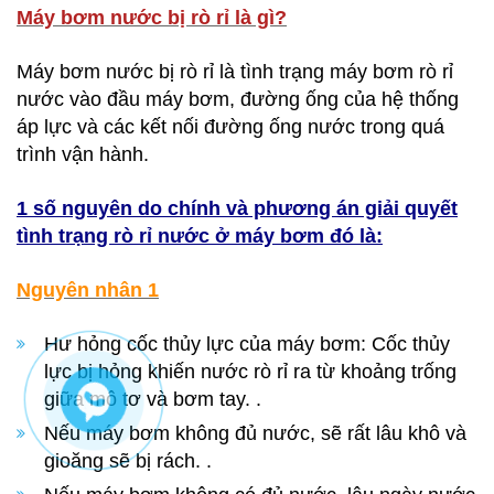
Máy bơm nước bị rò rỉ là gì?
Máy bơm nước bị rò rỉ là tình trạng máy bơm rò rỉ
nước vào đầu máy bơm, đường ống của hệ thống
áp lực và các kết nối đường ống nước trong quá
trình vận hành.
1 số nguyên do chính và phương án giải quyết
tình trạng rò rỉ nước ở máy bơm đó là:
Nguyên nhân 1
Hư hỏng cốc thủy lực của máy bơm: Cốc thủy
lực bị hỏng khiến nước rò rỉ ra từ khoảng trống
giữa mô tơ và bơm tay. .
Nếu máy bơm không đủ nước, sẽ rất lâu khô và
gioăng sẽ bị rách. .