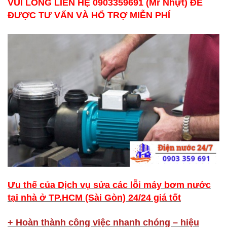
VUI LÒNG LIÊN HỆ 0903359691 (Mr Nhựt) ĐỂ
ĐƯỢC TƯ VẤN VÀ HỔ TRỢ MIỄN PHÍ
Ưu thế của Dịch vụ sửa các lỗi máy bơm nước
tại nhà ở TP.HCM (Sài Gòn) 24/24 giá tốt
+ Hoàn thành công việc nhanh chóng – hiệu