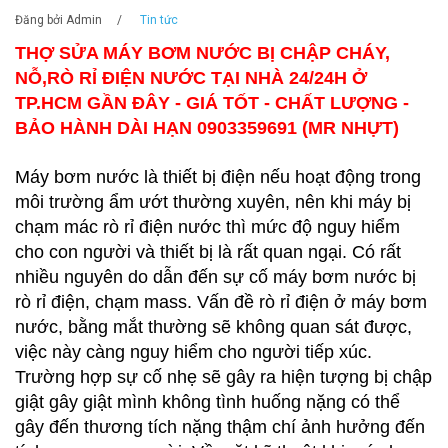
Đăng bởi
Admin
/
Tin tức
THỢ SỬA MÁY BƠM NƯỚC BỊ CHẬP CHÁY,
NỖ,RÒ RỈ ĐIỆN NƯỚC TẠI NHÀ 24/24H Ở
TP.HCM GẦN ĐÂY - GIÁ TỐT - CHẤT LƯỢNG -
BẢO HÀNH DÀI HẠN 0903359691 (MR NHỰT)
Máy bơm nước là thiết bị điện nếu hoạt động trong
môi trường ẩm ướt thường xuyên, nên khi máy bị
chạm mác rò rỉ điện nước thì mức độ nguy hiểm
cho con người và thiết bị là rất quan ngại. Có rất
nhiều nguyên do dẫn đến sự cố máy bơm nước bị
rò rỉ điện, chạm mass. Vấn đề rò rỉ điện ở máy bơm
nước, bằng mắt thường sẽ không quan sát được,
việc này càng nguy hiểm cho người tiếp xúc.
Trường hợp sự cố nhẹ sẽ gây ra hiện tượng bị chập
giật gây giật mình không tình huống nặng có thể
gây đến thương tích nặng thậm chí ảnh hưởng đến