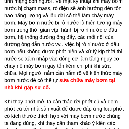
tính mạng con người. Về mặt kỹ thuật khi máy bơm
nước bị chạm mass, rò điện sẽ ảnh hưởng đến tổn
hao năng lượng và lâu dài có thể làm cháy máy
bơm. Máy bơm nước bị rò nước là hiện tượng máy
bơm trong thời gian vận hành bị rò rỉ nước ở đầu
bơm, hệ thống đường ống đẩy, các mối nối của
đường ống dẫn nước vv.. Việc bị rò rỉ nước ở đầu
bơm nếu không được phát hiện và xử lý kịp thời thì
nước sẽ xâm nhập vào động cơ làm tăng nguy cơ
cháy nỗ máy bơm gây tốn kém chi phí khi sửa
chữa. Mọi người nắm cần nắm rõ về kiến thức máy
bơm nước để có thể tự
sửa chữa máy bơm tại
nhà khi gặp sự cố.
Khi thay phớt mới ta cần tháo rời phớt cũ và đem
phớt cũ tới nhà sản xuất để được đáp ứng loại phớt
có kích thước thích hợp với máy bơm nước chúng
ta đang dùng, khi thay cần tham khảo ý kiến các