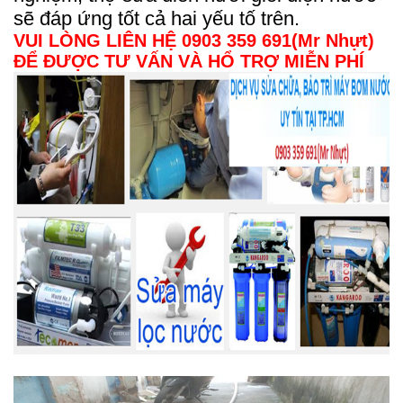
sẽ đáp ứng tốt cả hai yếu tố trên.
VUI LÒNG LIÊN HỆ 0903 359 691(Mr Nhựt)
ĐỂ ĐƯỢC TƯ VẤN VÀ HỔ TRỢ MIỄN PHÍ