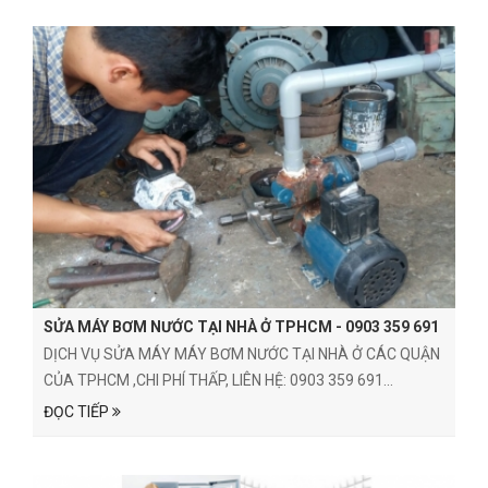
SỬA MÁY BƠM NƯỚC TẠI NHÀ Ở TPHCM - 0903 359 691
DỊCH VỤ SỬA MÁY MÁY BƠM NƯỚC TẠI NHÀ Ở CÁC QUẬN
CỦA TPHCM ,CHI PHÍ THẤP, LIÊN HỆ: 0903 359 691...
ĐỌC TIẾP