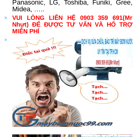
Panasonic, LG, Toshiba, Funiki, Gree,
Midea, …..
VUI LÒNG LIÊN HỆ 0903 359 691(Mr
Nhựt) ĐỂ ĐƯỢC TƯ VẤN VÀ HỔ TRỢ
MIỄN PHÍ