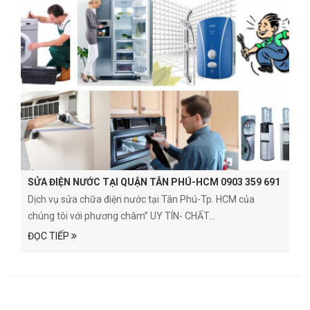
SỬA ĐIỆN NƯỚC TẠI QUẬN TÂN PHÚ-HCM 0903 359 691
Dịch vụ sửa chữa điện nước tại Tân Phú-Tp. HCM của
chúng tôi với phương châm” UY TÍN- CHẤT...
ĐỌC TIẾP