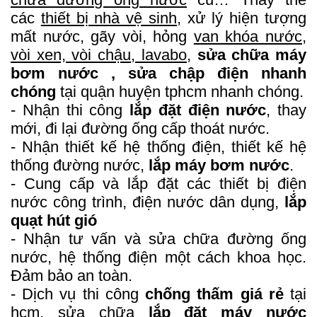
các
thiết bị nhà vệ sinh
, xử lý hiện tượng
mất nước, gãy vòi, hỏng
van khóa nước,
vòi xen, vòi chậu, lavabo,
sửa chữa máy
bơm nước , sửa chập điện nhanh
chóng
tại quận huyện tphcm nhanh chóng.
- Nhận thi công
lắp đặt điện nước
, thay
mới, đi lại đường ống cấp thoát nước.
-
Nhận thiết kế hệ thống điện, thiết kế hệ
thống đường nước,
lắp máy bơm nước
.
- Cung cấp và lắp đặt các thiết bị điện
nước công trình, điện nước dân dụng,
l
ắp
quạt hút gió
- Nhận tư vấn và sửa chữa đường ống
nước, hệ thống điện một cách khoa học.
Đảm bảo an toàn.
- Dịch vụ thi công
chống thấm giá rẻ
tại
hcm, sửa chữa
lắp đặt máy nước