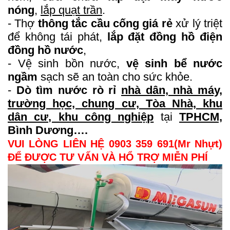
nón
g
,
lắp quạt trần
.
- Thợ
thông tắc cầu cống giá rẻ
xử lý triệt
để không tái phát,
l
ắp đặt đồng hồ điện
đồng hồ nước
,
- Vệ sinh bồn nước,
vệ sinh bể nước
ngầm
sạch sẽ an toàn cho sức khỏe.
-
Dò tìm nước rò rỉ
nhà dân, nhà máy,
trường học, chung cư, Tòa Nhà, khu
dân cư, khu công nghiệp
tại
TPHCM,
Bình Dương….
VUI LÒNG LIÊN HỆ 0903 359 691(Mr Nhựt)
ĐỂ ĐƯỢC TƯ VẤN VÀ HỔ TRỢ MIỄN PHÍ