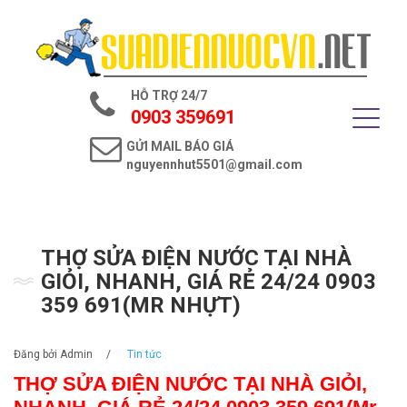
Trang chủ
Giới thiệu
HỖ TRỢ 24/7
Dịch vụ điện nước
0903 359691
GỬI MAIL BÁO GIÁ
Tin tức
nguyennhut5501@gmail.com
Liên hệ
THỢ SỬA ĐIỆN NƯỚC TẠI NHÀ
GIỎI, NHANH, GIÁ RẺ 24/24 0903
359 691(MR NHỰT)
Đăng bởi
Admin
/
Tin tức
THỢ SỬA ĐIỆN NƯỚC TẠI NHÀ GIỎI,