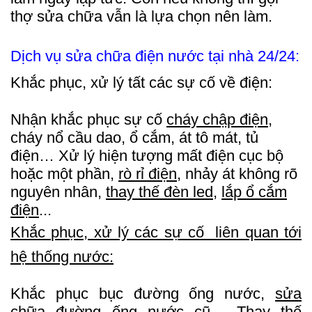
thợ sửa chữa vẫn là lựa chọn nên làm.
Dịch vụ sửa chữa điện nước tại nhà 24/24:
Khắc phục, xử lý tất các sự cố về điện:
Nhận khắc phục sự cố
cháy chập điện
,
cháy nổ cầu dao, ổ cắm, át tô mát, tủ
điện… Xử lý hiện tượng mất điện cục bộ
hoặc một phần,
rò rỉ điện
, nhảy át không rõ
nguyên nhân,
thay thế đèn led
,
lắp ổ cắm
điện
...
Khắc phục, xử lý các sự cố liên quan tới
hệ thống nước:
Khắc phục bục đường ống nước,
sửa
chữa đường ống nước
cũ… Thay thế