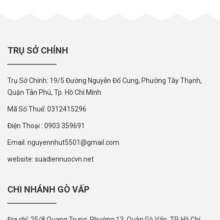
TRỤ SỞ CHÍNH
Trụ Sở Chính: 19/5 Đường Nguyễn Đổ Cung, Phường Tây Thạnh,
Quận Tân Phú, Tp. Hồ Chí Minh.
Mã Số Thuế: 0312415296
Điện Thoại : 0903 359691
Email: nguyennhut5501@gmail.com
website: suadiennuocvn.net
CHI NHÁNH GÒ VẤP
Địa chỉ: 25/8 Quang Trung, Phường 13, Quận Gò Vấp, TP. Hồ Chí