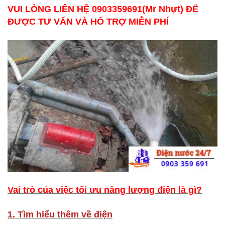
VUI LÒNG LIÊN HỆ 0903359691(Mr Nhựt) ĐỂ
ĐƯỢC TƯ VẤN VÀ HỔ TRỢ MIỄN PHÍ
Vai trò của việc tối ưu năng lượng điện là gì?
1. Tìm hiểu thêm về điện