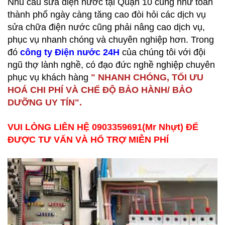
Nhu cầu sửa điện nước tại Quận 10 cũng như toàn
thành phố ngày càng tăng cao đòi hỏi các dịch vụ
sửa chữa điện nước cũng phải nâng cao dịch vụ,
phục vụ nhanh chóng và chuyên nghiệp hơn. Trong
đó
công ty Điện nước 24H
của chúng tôi với đội
ngũ thợ lành nghề, có đạo đức nghề nghiệp chuyên
phục vụ khách hàng
"
NHANH CHÓNG, TỐI ƯU
HOÁ CHI PHÍ VÀ CHẾ ĐỘ BẢO HÀNH/ BẢO
DƯỠNG UY TÍN".
VUI LÒNG LIÊN HỆ 0903359691(Mr Nhựt) ĐỂ
ĐƯỢC TƯ VẤN VÀ HỔ TRỢ MIỄN PHÍ