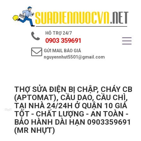
Trang chủ
Giới thiệu
HỖ TRỢ 24/7
Dịch vụ điện nước
0903 359691
GỬI MAIL BÁO GIÁ
Tin tức
nguyennhut5501@gmail.com
Liên hệ
THỢ SỬA ĐIỆN BỊ CHẬP, CHÁY CB
(APTOMAT), CẦU DAO, CẦU CHÌ,
TẠI NHÀ 24/24H Ở QUẬN 10 GIÁ
TỐT - CHẤT LƯỢNG - AN TOÀN -
BẢO HÀNH DÀI HẠN 0903359691
(MR NHỰT)