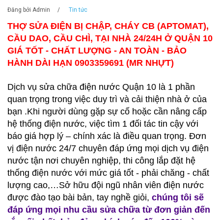
Đăng bởi
Admin
/
Tin tức
THỢ SỬA ĐIỆN BỊ CHẬP, CHÁY CB (APTOMAT),
CẦU DAO, CẦU CHÌ, TẠI NHÀ 24/24H Ở QUẬN 10
GIÁ TỐT - CHẤT LƯỢNG - AN TOÀN - BẢO
HÀNH DÀI HẠN 0903359691 (MR NHỰT)
Dịch vụ sửa chữa điện nước Quận 10 là 1 phần
quan trọng trong việc duy trì và cải thiện nhà ở của
bạn .Khi người dùng gặp sự cố hoặc cần nâng cấp
hệ thống điện nước, việc tìm 1 đối tác tin cậy với
báo giá hợp lý – chính xác là điều quan trọng.
Đơn
vị điện nước 24/7 chuyên đáp ứng mọi dịch vụ điện
nước tận nơi chuyên nghiệp, thi công lắp đặt hệ
thống điện nước với mức giá tốt - phải chăng - chất
lượng cao,…Sở hữu đội ngũ nhân viên điện nước
được đào tạo bài bản, tay nghề giỏi,
chúng tôi sẽ
đáp ứng mọi nhu cầu sửa chữa từ đơn giản đến