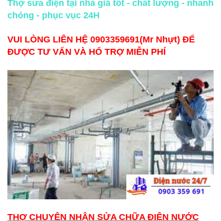
Thợ sửa điện tại nhà giá tốt - chất lượng - nhanh
chóng - phục vục 24H
VUI LÒNG LIÊN HỆ 0903359691(Mr Nhựt) ĐỂ
ĐƯỢC TƯ VẤN VÀ HỔ TRỢ MIỄN PHÍ
THỢ CHUYÊN NHẬN SỬA CHỮA ĐIỆN NƯỚC