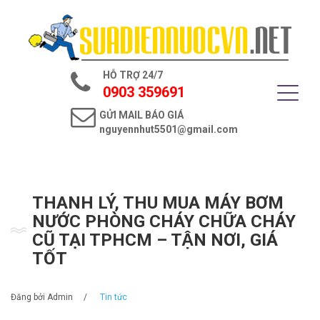
Trang chủ
Giới thiệu
HỖ TRỢ 24/7
Dịch vụ điện nước
0903 359691
GỬI MAIL BÁO GIÁ
Tin tức
nguyennhut5501@gmail.com
Liên hệ
THANH LÝ, THU MUA MÁY BƠM
NƯỚC PHÒNG CHÁY CHỮA CHÁY
CŨ TẠI TPHCM – TẬN NƠI, GIÁ
TỐT
Đăng bởi
Admin
/
Tin tức