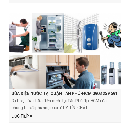
SỬA ĐIỆN NƯỚC TẠI QUẬN TÂN PHÚ-HCM 0903 359 691
Dịch vụ sửa chữa điện nước tại Tân Phú-Tp. HCM của
chúng tôi với phương châm” UY TÍN- CHẤT...
ĐỌC TIẾP