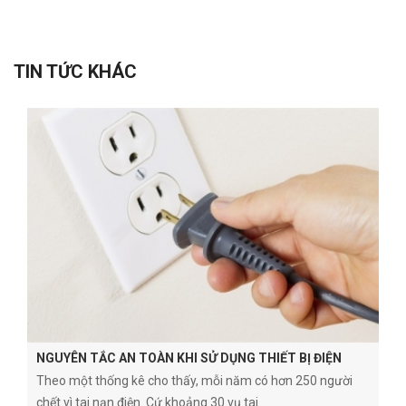
TIN TỨC KHÁC
NGUYÊN TẮC AN TOÀN KHI SỬ DỤNG THIẾT BỊ ĐIỆN
Theo một thống kê cho thấy, mỗi năm có hơn 250 người
chết vì tai nạn điện. Cứ khoảng 30 vụ tai...