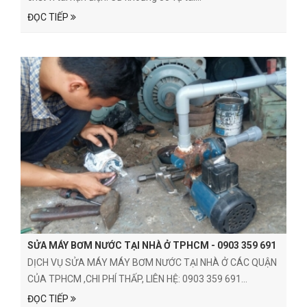
ĐỌC TIẾP
SỬA MÁY BƠM NƯỚC TẠI NHÀ Ở TPHCM - 0903 359 691
DỊCH VỤ SỬA MÁY MÁY BƠM NƯỚC TẠI NHÀ Ở CÁC QUẬN
CỦA TPHCM ,CHI PHÍ THẤP, LIÊN HỆ: 0903 359 691...
ĐỌC TIẾP