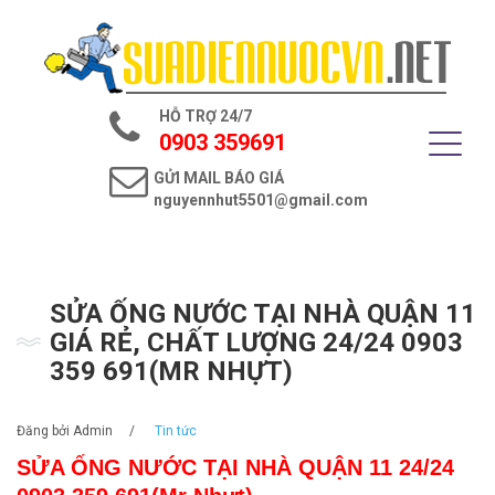
Trang chủ
Giới thiệu
HỖ TRỢ 24/7
Dịch vụ điện nước
0903 359691
GỬI MAIL BÁO GIÁ
Tin tức
nguyennhut5501@gmail.com
Liên hệ
SỬA ỐNG NƯỚC TẠI NHÀ QUẬN 11
GIÁ RẺ, CHẤT LƯỢNG 24/24 0903
359 691(MR NHỰT)
Đăng bởi
Admin
/
Tin tức
SỬA ỐNG NƯỚC TẠI NHÀ QUẬN 11 24/24