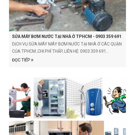
SỬA MÁY BƠM NƯỚC TẠI NHÀ Ở TPHCM - 0903 359 691
DỊCH VỤ SỬA MÁY MÁY BƠM NƯỚC TẠI NHÀ Ở CÁC QUẬN
CỦA TPHCM ,CHI PHÍ THẤP, LIÊN HỆ: 0903 359 691...
ĐỌC TIẾP