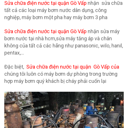
Sửa chữa điện nước
tại quận
Gò Vấp
nhận sửa chữa
tất cả các loại máy bơm nước dân dụng, công
nghiệp, máy bơm một pha hay máy bơm 3 pha
Sửa chữa điện nước
tại quận
Gò Vấp
nhận sửa máy
bơm nước tại nhà hcm,sửa máy tăng áp và chân
không của tất cả các hãng như panasonic, wilo, hanil,
pentax,…
Đặc biệt,
Sửa chữa điện nước
tại quận
Gò Vấp của
chúng tôi luôn có máy bơm dự phòng trong trường
hợp máy bơm quý khách bị cháy phải cuốn lại