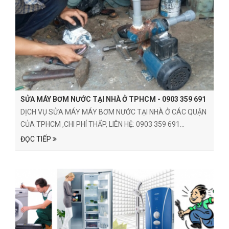
SỬA MÁY BƠM NƯỚC TẠI NHÀ Ở TPHCM - 0903 359 691
DỊCH VỤ SỬA MÁY MÁY BƠM NƯỚC TẠI NHÀ Ở CÁC QUẬN
CỦA TPHCM ,CHI PHÍ THẤP, LIÊN HỆ: 0903 359 691...
ĐỌC TIẾP