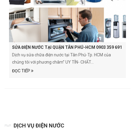
SỬA ĐIỆN NƯỚC TẠI QUẬN TÂN PHÚ-HCM 0903 359 691
Dịch vụ sửa chữa điện nước tại Tân Phú-Tp. HCM của
chúng tôi với phương châm” UY TÍN- CHẤT...
ĐỌC TIẾP
DỊCH VỤ ĐIỆN NƯỚC