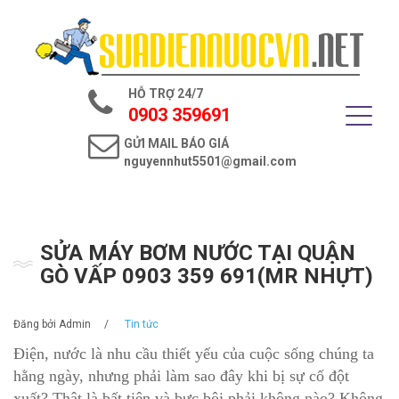
Trang chủ
Giới thiệu
HỖ TRỢ 24/7
Dịch vụ điện nước
0903 359691
GỬI MAIL BÁO GIÁ
Tin tức
nguyennhut5501@gmail.com
Liên hệ
SỬA MÁY BƠM NƯỚC TẠI QUẬN
GÒ VẤP 0903 359 691(MR NHỰT)
Đăng bởi
Admin
/
Tin tức
Điện, nước là nhu cầu thiết yếu của cuộc sống chúng ta
hằng ngày, nhưng phải làm sao đây khi bị sự cố đột
xuất? Thật là bất tiện và bực bội phải không nào? Không