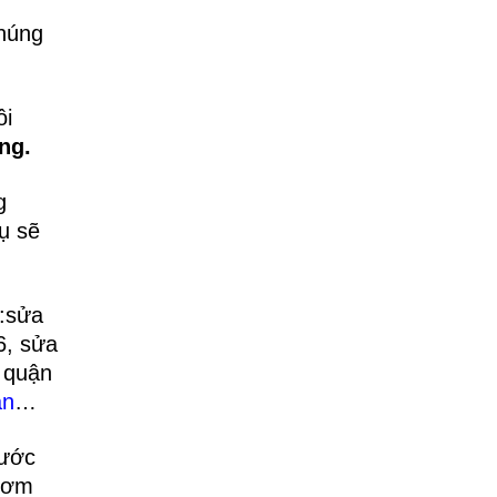
chúng
ôi
ng.
g
vụ sẽ
h:sửa
6, sửa
 quận
ận
…
nước
bơm