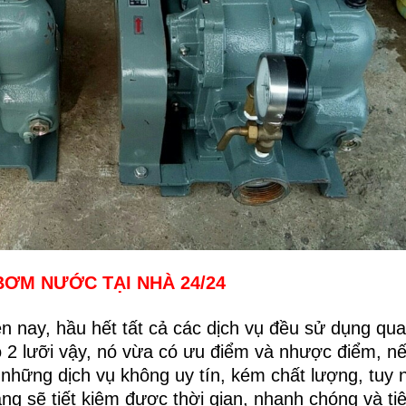
BƠM NƯỚC TẠI NHÀ 24/24
ện nay, hầu hết tất cả các dịch vụ đều sử dụng qua
 2 lưỡi vậy, nó vừa có ưu điểm và nhược điểm, n
những dịch vụ không uy tín, kém chất lượng, tuy 
ng sẽ tiết kiệm được thời gian, nhanh chóng và tiệ