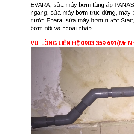
EVARA, sửa máy
bơm tăng áp PANA
ngang, sửa máy bơm trục đứng,
máy 
nước Ebara, sửa máy bơm nước Stac, 
bơm nội và ngoại nhập…..
VUI LÒNG LIÊN HỆ 0903 359 691(Mr 