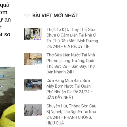
 quả
bơm
BÀI VIẾT MỚI NHẤT
sự an
h
Thợ Lắp Đặt, Thay Thế, Sửa
t so
Chữa Ổ Cắm Điện Tại Nhà Ở
Tp. Thủ Dầu Một, Bình Dương
24/24H – GIÁ RẺ, UY TÍN
Thợ Sửa Điện Nước Tại Nhà
Phường Long Trường, Quận
Thủ Đức Cũ – Gần Đây, Thợ
Đến Nhanh 24H
Cửa Hàng Mua Bán, Sửa
Máy Bơm Nước Tại Quận
Phú Nhuận Gía Rẻ 24/24 –
GẦN ĐÂY NHẤT
Chuyên Hút, Thông Bồn Cầu
Bị Nghẹt, Tắc Nghẽn Tại Nhà
24/24H – NHANH CHÓNG,
HIỆU QUẢ