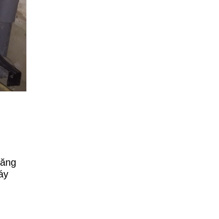
tăng
áy