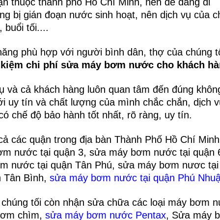
quận thuộc thành phố Hồ Chí Minh, nên dễ dàng di
ng bị gián đoạn nước sinh hoạt, nên dịch vụ của 
 buổi tối....
chăng phù hợp với người bình dân, thợ của chúng t
t kiệm chi phí sửa máy bơm nước cho khách hà
vụ và cả khách hàng luôn quan tâm đến đúng khôn
với uy tín và chất lượng của mình chắc chắn, dịch 
 chế độ bảo hành tốt nhất, rõ ràng, uy tín.
t cả các quận trong địa bàn Thành Phố Hồ Chí Min
m nước tại quận 3, sửa máy bơm nước tại quận 
m nước tại quận Tân Phú, sửa máy bơm nươc tại
n Tân Bình,
sửa máy bơm nước tại quận Phú
Nhu
chúng tối còn nhận sửa chữa các loại máy bơm 
bơm chìm,
s
ử
a máy bơm nướ
c Pentax
, Sửa máy 