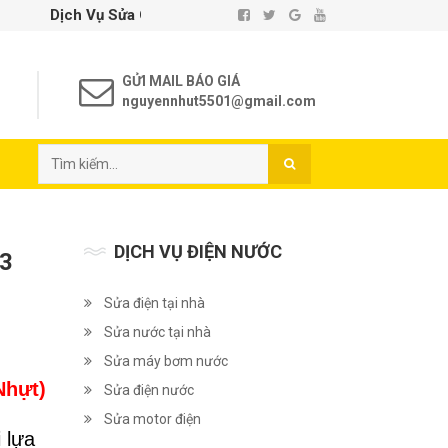
a Chữa Điện Nước Tại Nhà TP. Hồ Chí Minh - Uy Tín - Chất Lượ
GỬI MAIL BÁO GIÁ
nguyennhut5501@gmail.com
DỊCH VỤ ĐIỆN NƯỚC
3
Sửa điện tại nhà
Sửa nước tại nhà
Sửa máy bơm nước
Nhựt)
Sửa điện nước
Sửa motor điện
 lựa