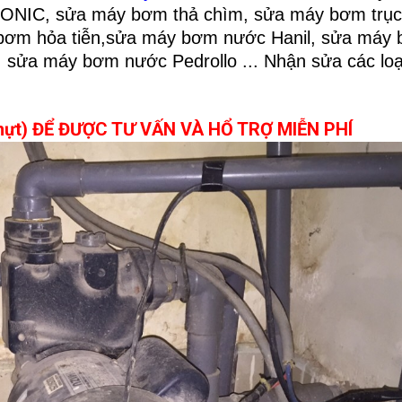
SONIC
, sửa máy bơm
thả chìm
, sửa máy bơm trục
bơm hỏa tiễn
,sửa máy bơm nước Hanil, sửa máy
sửa máy bơm nước Pedrollo ... Nhận sửa các lo
Nhựt) ĐỂ ĐƯỢC TƯ VẤN VÀ HỔ TRỢ MIỄN PHÍ