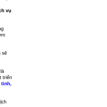
ch vụ
ng
bơm
g sẽ
là
 triển
tình,
ịch