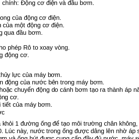
chính: Động cơ điện và đầu bơm.
trong của động cơ điện.
n của một động cơ điện.
ng qua đầu bơm.
 cho phép Rô to xoay vòng.
ng động cơ.
thủy lực của máy bơm.
ển động của nước bên trong máy bơm.
hoặc chuyển động do cánh bơm tạo ra thành áp n
ộng cơ.
i tiết của máy bơm.
ớc
a khỏi 1 đường ống để tạo môi trường chân không,
0. Lúc này, nước trong ống được dâng lên nhờ áp 
bơm và ống hút được cung cấp đầy đủ nước, máy s