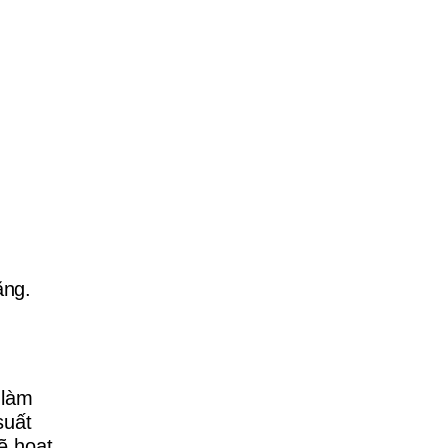
ăng.
 làm
suất
ẽ hoạt