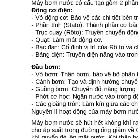
Máy bơm nước có cấu tạo gồm 2 phần 
Động cơ điện:
- Vỏ động cơ: Bảo vệ các chi tiết bên 
- Phần tĩnh (Stato): Thành phần cơ bả
- Trục quay (Rôto): Truyền chuyển độ
- Quạt: Làm mát động cơ.
- Bạc đạn: Cố định vị trí của Rô to và
- Bảng điện: Truyền điện năng vào tro
Đầu bơm:
- Vỏ bơm: Thân bơm, bảo vệ bộ phận 
- Cánh bơm: Tạo và định hướng chuy
- Guồng bơm: Chuyển đổi năng lượng 
- Phớt cơ học: Ngăn nước vào trong đ
- Các gioăng tròn: Làm kín giữa các ch
Nguyên lí hoạt động của máy bơm nư
Máy bơm nước
sẽ hút hết không khí r
cho áp suất trong đường ống giảm về 
khí quyển đè lên mặt nước. Khi thân 