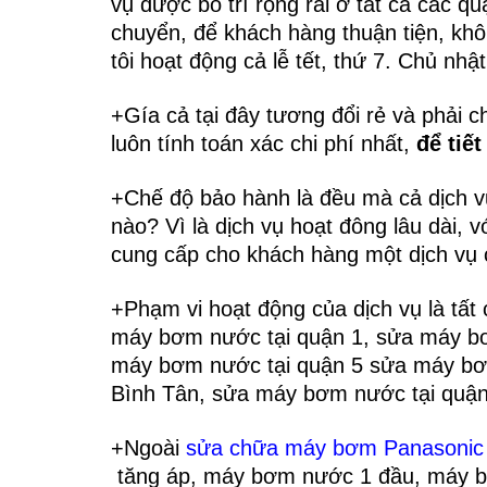
vụ được bố trí rộng rãi ở tất cả các 
chuyển, để khách hàng thuận tiện, khô
tôi hoạt động cả lễ tết, thứ 7. Chủ nhật,
+Gía cả tại đây tương đổi rẻ và phải 
luôn tính toán xác chi phí nhất,
để tiế
+Chế độ bảo hành là đều mà cả dịch 
nào? Vì là dịch vụ hoạt đông lâu dài, 
cung cấp cho khách hàng một dịch vụ có
+Phạm vi hoạt động của dịch vụ là tấ
máy bơm nước tại quận 1, sửa máy bơ
máy bơm nước tại quận 5 sửa máy bơ
Bình Tân, sửa máy bơm nước tại quậ
+
Ngoài
s
ử
a chữ
a máy bơm Panasonic
tăng áp, máy bơm nước 1 đầu, máy 