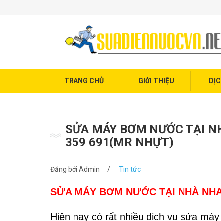
Trang chủ
Giới thiệu
Dịch vụ điện nước
Tin tức
TRANG CHỦ
GIỚI THIỆU
DỊC
Liên hệ
SỬA MÁY BƠM NƯỚC TẠI NH
359 691(MR NHỰT)
Đăng bởi
Admin
/
Tin tức
SỬA MÁY BƠM NƯỚC TẠI NHÀ NHANH
Hiện nay có rất nhiều dịch vụ sửa máy