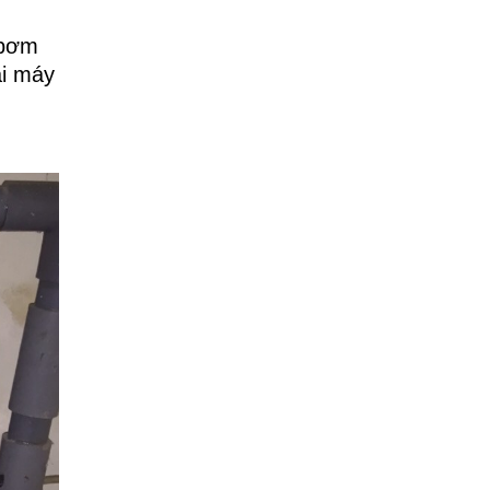
 bơm
ại máy