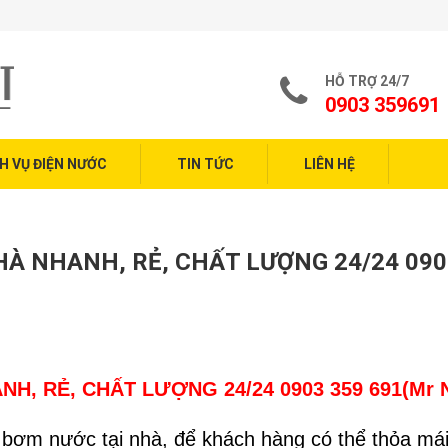
Dịch Vụ Sử
HỖ TRỢ 24/7
0903 359691
H VỤ ĐIỆN NƯỚC
TIN TỨC
LIÊN HỆ
À NHANH, RẺ, CHẤT LƯỢNG 24/24 090
, RẺ, CHẤT LƯỢNG 24/24 0903 359 691(Mr 
 bơm nước tại nhà, để khách hàng có thể thỏa mái