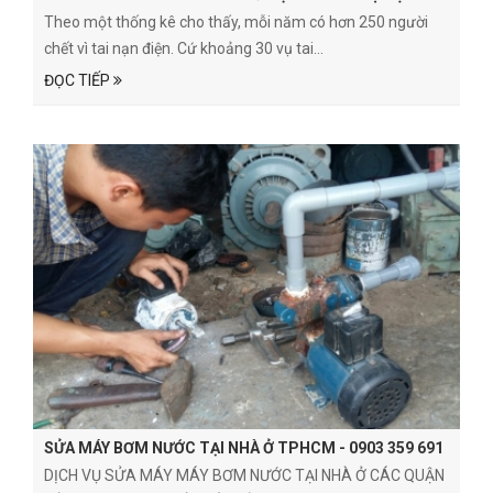
Theo một thống kê cho thấy, mỗi năm có hơn 250 người
chết vì tai nạn điện. Cứ khoảng 30 vụ tai...
ĐỌC TIẾP
SỬA MÁY BƠM NƯỚC TẠI NHÀ Ở TPHCM - 0903 359 691
DỊCH VỤ SỬA MÁY MÁY BƠM NƯỚC TẠI NHÀ Ở CÁC QUẬN