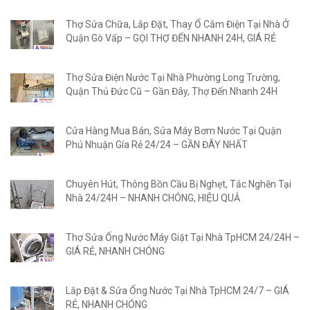
Thợ Sửa Chữa, Lắp Đặt, Thay Ổ Cắm Điện Tại Nhà Ở
Quận Gò Vấp – GỌI THỢ ĐẾN NHANH 24H, GIÁ RẺ
Thợ Sửa Điện Nước Tại Nhà Phường Long Trường,
Quận Thủ Đức Cũ – Gần Đây, Thợ Đến Nhanh 24H
Cửa Hàng Mua Bán, Sửa Máy Bơm Nước Tại Quận
Phú Nhuận Gía Rẻ 24/24 – GẦN ĐÂY NHẤT
Chuyên Hút, Thông Bồn Cầu Bị Nghẹt, Tắc Nghẽn Tại
Nhà 24/24H – NHANH CHÓNG, HIỆU QUẢ
Thợ Sửa Ống Nước Máy Giặt Tại Nhà TpHCM 24/24H –
GIÁ RẺ, NHANH CHÓNG
Lắp Đặt & Sửa Ống Nước Tại Nhà TpHCM 24/7 – GIÁ
RẺ, NHANH CHÓNG