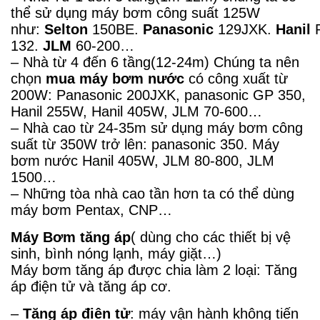
thể sử dụng máy bơm công suất 125W
như:
Selton
150BE.
Panasonic
129JXK.
Hanil
132.
JLM
60-200…
– Nhà từ 4 đến 6 tầng(12-24m) Chúng ta nên
chọn
mua máy bơm nước
có công xuất từ
200W: Panasonic 200JXK, panasonic GP 350,
Hanil 255W, Hanil 405W, JLM 70-600…
– Nhà cao từ 24-35m sử dụng máy bơm công
suất từ 350W trở lên: panasonic 350.
Máy
bơm nước Hani
l
405W, JLM 80-800, JLM
1500…
– Những tòa nhà cao tần hơn ta có thể dùng
máy bơm Pentax, CNP…
Máy Bơm tăng áp
( dùng cho các thiết bị vệ
sinh, bình nóng lạnh, máy giặt…)
Máy bơm tăng áp được chia làm 2 loại: Tăng
áp điện tử và tăng áp cơ.
–
Tăng áp điện tử
: máy vận hành không tiến