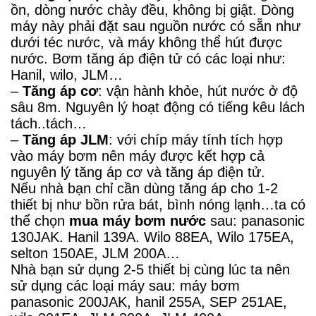
ồn, dòng nước chảy đều, không bị giật. Dòng
máy này phải đặt sau nguồn nước có sẵn như
dưới téc nước, và máy không thể hút được
nước. Bơm tăng áp điện tử có các loại như:
Hanil, wilo, JLM…
–
Tăng áp cơ
: vận hành khỏe, hút nước ở độ
sâu 8m. Nguyên lý hoạt động có tiếng kêu lách
tách..tách…
–
Tăng áp JLM
: với chíp máy tính tích hợp
vào máy bơm nên máy được kết hợp cả
nguyên lý tăng áp cơ và tăng áp điện tử.
Nếu nhà bạn chỉ cần dùng tăng áp cho 1-2
thiết bị như bồn rửa bát, bình nóng lạnh…ta có
thể chọn
mua máy bơm nước
sau: panasonic
130JAK. Hanil 139A. Wilo 88EA, Wilo 175EA,
selton 150AE, JLM 200A…
Nhà bạn sử dụng 2-5 thiết bị cùng lúc ta nên
sử dụng các loại máy sau:
máy bơm
panasonic
200JAK, hanil 255A, SEP 251AE,