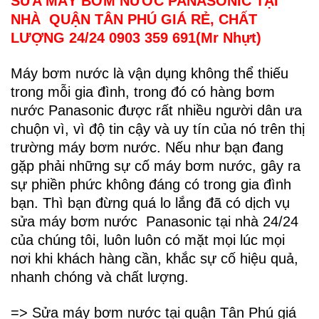
SỬA MÁY BƠM NƯỚC PANASONIC TẠI
NHÀ QUẬN TÂN PHÚ GIÁ RẺ, CHẤT
LƯỢNG 24/24 0903 359 691(Mr Nhựt)
Máy bơm nước là vận dụng không thể thiếu
trong mỗi gia đình, trong đó có hàng bơm
nước Panasonic được rất nhiều người dân ưa
chuộn vì, vì độ tin cậy và uy tín của nó trên thị
trường máy bơm nước. Nếu như bạn đang
gặp phải những sự cố máy bơm nước, gây ra
sự phiền phức không đáng có trong gia đình
bạn. Thì bạn đừng quá lo lắng đã có dịch vụ
sửa máy bơm nước Panasonic tại nhà 24/24
của chúng tôi, luôn luôn có mặt mọi lúc mọi
nơi khi khách hàng cần, khắc sự cố hiệu quả,
nhanh chóng và chất lượng.
=> Sửa máy bơm nước tại quận Tân Phú giá