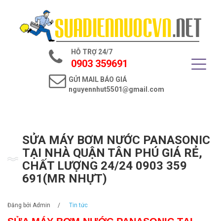
Trang chủ
Giới thiệu
HỖ TRỢ 24/7
Dịch vụ điện nước
0903 359691
GỬI MAIL BÁO GIÁ
Tin tức
nguyennhut5501@gmail.com
Liên hệ
SỬA MÁY BƠM NƯỚC PANASONIC
TẠI NHÀ QUẬN TÂN PHÚ GIÁ RẺ,
CHẤT LƯỢNG 24/24 0903 359
691(MR NHỰT)
Đăng bởi
Admin
/
Tin tức