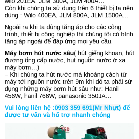
wilo 201EA, JLM 300A, JLM 400A…
Còn khi chúng ta sử dụng trên 6 thiết bị ta nên
dùng : Wilo 400EA, JLM 800A, JLM 1500A…
Ngoài ra khi ta dùng tăng áp cho các công
trình, thiết bị công nghiệp thì chúng tôi có bình
tăng áp ngoài để đáp ứng mọi yêu cầu.
Máy bơm hút nước sâu
( hút giếng khoan, hút
đường ống cấp nước, hút nguồn nước ở xa
máy bơm…)
– Khi chúng ta hút nước mà khoảng cách từ
máy tới nguồn nước trên 9m khi đó ta phải sử
dụng những máy bơm hút sâu như: Hanil
456W, hanil 766W, panasonic 350JA…
Vui lòng liên hệ :
0903 359 691(Mr Nhựt)
để
được tư vấn và hổ trợ nhanh chóng