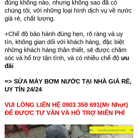
đúng không nào, nhưng không sao đã có
chúng tôi, với những loại hình dịch vụ về nước
giá rẻ, chất lượng.
+Chế độ bảo hành đúng hẹn, rõ ràng và uy
tín, không gian dối với khách hàng, đặc biệt
những khách hàng thân thiết, sẽ được chăm
sóc và hổ trợ tận tình, và có nhiều chế độ
ưu
đãi
=> SỬA MÁY BƠM NƯỚC TẠI NHÀ GIÁ RẺ,
UY TÍN 24/24
VUI LÒNG LIÊN HỆ 0903 359 691(Mr Nhựt)
ĐỂ ĐƯỢC TƯ VẤN VÀ HỔ TRỢ MIỄN PHÍ