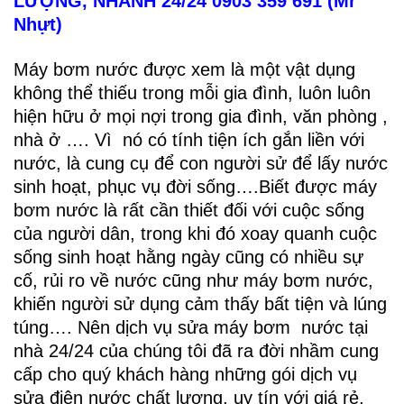
LƯỢNG, NHANH 24/24 0903 359 691 (Mr
Nhựt)
Máy bơm nước được xem là một vật dụng
không thể thiếu trong mỗi gia đình, luôn luôn
hiện hữu ở mọi nợi trong gia đình, văn phòng ,
nhà ở …. Vì nó có tính tiện ích gắn liền với
nước, là cung cụ để con người sử để lấy nước
sinh hoạt, phục vụ đời sống….Biết được máy
bơm nước là rất cần thiết đối với cuộc sống
của người dân, trong khi đó xoay quanh cuộc
sống sinh hoạt hằng ngày cũng có nhiều sự
cố, rủi ro về nước cũng như máy bơm nước,
khiến người sử dụng cảm thấy bất tiện và lúng
túng…. Nên dịch vụ sửa máy bơm nước tại
nhà 24/24 của chúng tôi đã ra đời nhầm cung
cấp cho quý khách hàng những gói dịch vụ
sửa điện nước chất lượng, uy tín với giá rẻ,