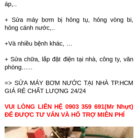
áp,..
+ Sửa máy bơm bị hỏng tụ, hỏng vòng bi,
hỏng cánh nước,..
+Và nhiều bệnh khác, …
+
Sửa chữa, lắp đặt điện tại nhà
, công ty, văn
phòng......
=>
SỬA MÁY BƠM NƯỚC TẠI NHÀ TP.HCM
GIÁ RẺ CHẤT LƯỢNG 24/24
VUI LÒNG LIÊN HỆ 0903 359 691(Mr Nhựt)
ĐỂ ĐƯỢC TƯ VẤN VÀ HỔ TRỢ MIỄN PHÍ