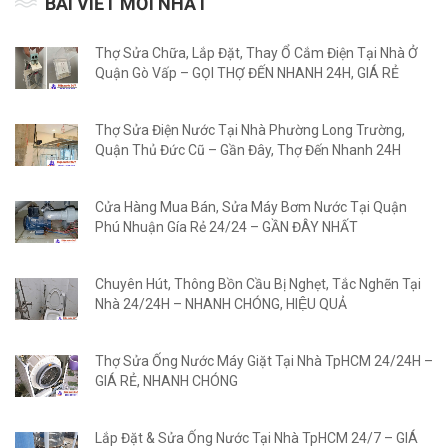
BÀI VIẾT MỚI NHẤT
Thợ Sửa Chữa, Lắp Đặt, Thay Ổ Cắm Điện Tại Nhà Ở
Quận Gò Vấp – GỌI THỢ ĐẾN NHANH 24H, GIÁ RẺ
Thợ Sửa Điện Nước Tại Nhà Phường Long Trường,
Quận Thủ Đức Cũ – Gần Đây, Thợ Đến Nhanh 24H
Cửa Hàng Mua Bán, Sửa Máy Bơm Nước Tại Quận
Phú Nhuận Gía Rẻ 24/24 – GẦN ĐÂY NHẤT
Chuyên Hút, Thông Bồn Cầu Bị Nghẹt, Tắc Nghẽn Tại
Nhà 24/24H – NHANH CHÓNG, HIỆU QUẢ
Thợ Sửa Ống Nước Máy Giặt Tại Nhà TpHCM 24/24H –
GIÁ RẺ, NHANH CHÓNG
Lắp Đặt & Sửa Ống Nước Tại Nhà TpHCM 24/7 – GIÁ