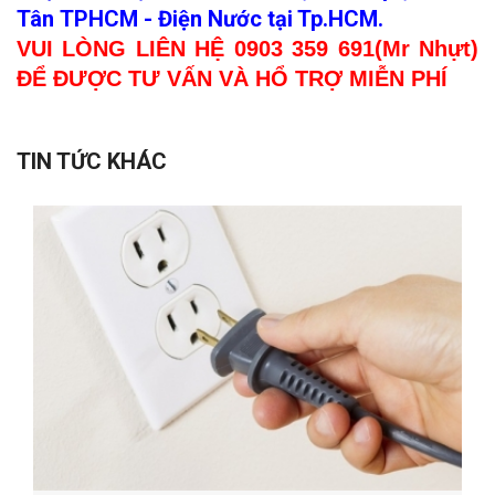
Tân TPHCM - Điện Nước tại Tp.HCM.
VUI LÒNG LIÊN HỆ 0903 359 691(Mr Nhựt)
ĐỂ ĐƯỢC TƯ VẤN VÀ HỔ TRỢ MIỄN PHÍ
TIN TỨC KHÁC