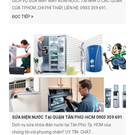
DỊCH VỤ SỬA MÁY MÁY BƠM NƯỚC TẠI NHÀ Ở CÁC QUẬN
CỦA TPHCM ,CHI PHÍ THẤP, LIÊN HỆ: 0903 359 691...
ĐỌC TIẾP
SỬA ĐIỆN NƯỚC TẠI QUẬN TÂN PHÚ-HCM 0903 359 691
Dịch vụ sửa chữa điện nước tại Tân Phú-Tp. HCM của
chúng tôi với phương châm” UY TÍN- CHẤT...