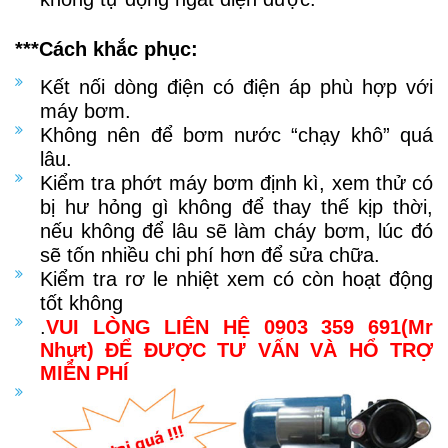
***Cách khắc phục:
Kết nối dòng điện có điện áp phù hợp với
máy bơm.
Không nên để bơm nước “chạy khô” quá
lâu.
Kiểm tra phớt máy bơm định kì, xem thử có
bị hư hỏng gì không để thay thế kịp thời,
nếu không để lâu sẽ làm cháy bơm, lúc đó
sẽ tốn nhiều chi phí hơn để sửa chữa.
Kiểm tra rơ le nhiệt xem có còn hoạt động
tốt không
.
VUI LÒNG LIÊN HỆ 0903 359 691(Mr
Nhựt) ĐỂ ĐƯỢC TƯ VẤN VÀ HỔ TRỢ
MIỄN PHÍ