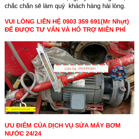
chắc chắn sẽ làm quý khách hàng hài lòng.
VUI LÒNG LIÊN HỆ 0903 359 691(Mr Nhựt)
ĐỂ ĐƯỢC TƯ VẤN VÀ HỔ TRỢ MIỄN PHÍ
ƯU ĐIỂM CỦA DỊCH VỤ SỬA MÁY BƠM
NƯỚC 24/24