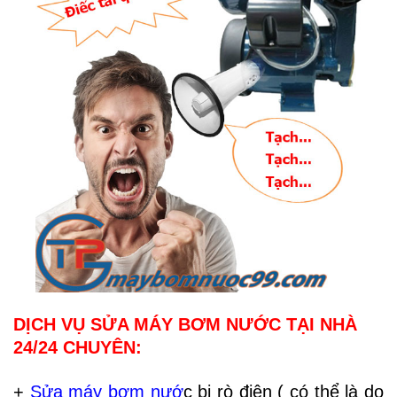
DỊCH VỤ SỬA MÁY BƠM NƯỚC TẠI NHÀ
24/24 CHUYÊN:
+
Sửa máy bơm nướ
c
bị rò điện ( có thể là do