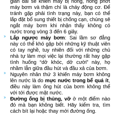
gian dài sẽ khiến máy bị nóng, hỏng phớt
máy bơm và thậm chí là cháy động cơ. Để
tránh gặp phải tình trạng này, bạn có thể
lắp đặt bổ sung thiết bị chống cạn, chúng sẽ
ngắt máy bơm khi nhận thấy không có
nước trong vòng 3 đến 6 giây.
Lắp ngược máy bơm
: Sai lầm sơ đẳng
này có thể khó gặp bởi những kỹ thuật viên
có tay nghề, tuy nhiên đối với những chủ
nhà tự làm mọi việc lại thường rất hay gặp
tình huống “dở khóc, dở cười” này, họ
nhầm lẫn giữa đầu hút và đầu xả của bơm.
Nguyên nhân thứ 3 khiến máy bơm không
lên nước là do
mực nước trong bể quá ít
,
điều này làm ống hút của bơm không thể
với tới được mặt nước.
Đường ống bị thủng, vỡ
ở một điểm nào
đó mà bạn không biết. Hãy kiểm tra, tìm
cách bít lại hoặc thay mới đường ống.