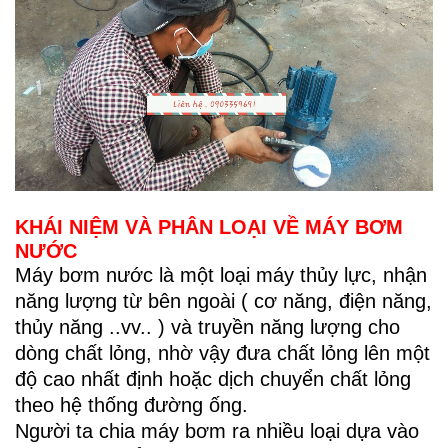
KHÁI NIỆM VÀ PHÂN LOẠI VỀ MÁY BƠM
NƯỚC
Máy bơm nước là một loại máy thủy lực, nhận
năng lượng từ bên ngoài ( cơ năng, điện năng,
thủy năng ..vv.. ) và truyền năng lượng cho
dòng chất lỏng, nhờ vậy đưa chất lỏng lên một
độ cao nhất định hoặc dịch chuyển chất lỏng
theo hệ thống đường ống.
Người ta chia máy bơm ra nhiều loại dựa vào