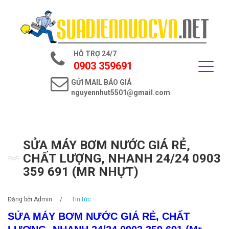
Trang chủ
Giới thiệu
HỖ TRỢ 24/7
Dịch vụ điện nước
0903 359691
GỬI MAIL BÁO GIÁ
Tin tức
nguyennhut5501@gmail.com
Liên hệ
SỬA MÁY BƠM NƯỚC GIÁ RẺ,
CHẤT LƯỢNG, NHANH 24/24 0903
359 691 (MR NHỰT)
Đăng bởi
Admin
/
Tin tức
SỬA MÁY BƠM NƯỚC GIÁ RẺ, CHẤT