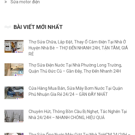
Sửa motor điện
BÀI VIẾT MỚI NHẤT
Thợ Sửa Chữa, Lắp Đặt, Thay Ổ Cắm Điện Tại Nhà Ở
Huyện Nhà Bè – THỢ ĐẾN NHANH 24H, TẬN TÂM, GIÁ
RẺ
Thợ Sửa Điện Nước Tại Nhà Phường Long Trường,
Quận Thủ Đức Cũ – Gần Đây, Thợ Đến Nhanh 24H
Cửa Hàng Mua Bán, Sửa Máy Bơm Nước Tại Quận
Phú Nhuận Gía Rẻ 24/24 – GẦN ĐÂY NHẤT
Chuyên Hút, Thông Bồn Cầu Bị Nghẹt, Tắc Nghẽn Tại
Nhà 24/24H – NHANH CHÓNG, HIỆU QUẢ
Thợ Sửa Ống Nước Máy Giặt Tại Nhà TpHCM 24/24H –