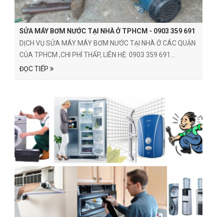
SỬA MÁY BƠM NƯỚC TẠI NHÀ Ở TPHCM - 0903 359 691
DỊCH VỤ SỬA MÁY MÁY BƠM NƯỚC TẠI NHÀ Ở CÁC QUẬN
CỦA TPHCM ,CHI PHÍ THẤP, LIÊN HỆ: 0903 359 691...
ĐỌC TIẾP