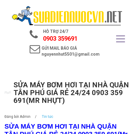
Trang chủ
Giới thiệu
HỖ TRỢ 24/7
Dịch vụ điện nước
0903 359691
GỬI MAIL BÁO GIÁ
Tin tức
nguyennhut5501@gmail.com
Liên hệ
SỬA MÁY BƠM HƠI TẠI NHÀ QUẬN
TÂN PHÚ GIÁ RẺ 24/24 0903 359
691(MR NHỰT)
Đăng bởi
Admin
/
Tin tức
SỬA MÁY BƠM HƠI TẠI NHÀ QUẬN