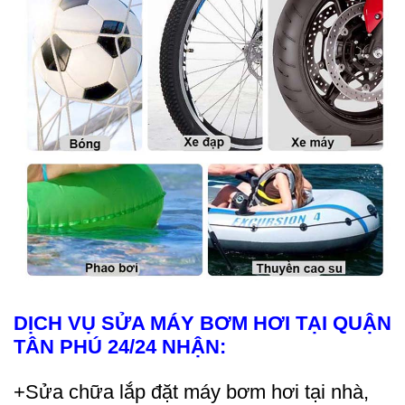
DỊCH VỤ SỬA MÁY BƠM HƠI TẠI QUẬN
TÂN PHÚ 24/24 NHẬN:
+Sửa chữa lắp đặt máy bơm hơi tại nhà,