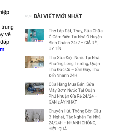
hiệp
BÀI VIẾT MỚI NHẤT
 trung
Thợ Lắp Đặt, Thay, Sửa Chữa
ây về
Ổ Cắm Điện Tại Nhà Ở Huyện
 đáp
Bình Chánh 24/7 – GIÁ RẺ,
âm
UY TÍN
Thợ Sửa Điện Nước Tại Nhà
Phường Long Trường, Quận
Thủ Đức Cũ – Gần Đây, Thợ
Đến Nhanh 24H
Cửa Hàng Mua Bán, Sửa
Máy Bơm Nước Tại Quận
Phú Nhuận Gía Rẻ 24/24 –
GẦN ĐÂY NHẤT
Chuyên Hút, Thông Bồn Cầu
Bị Nghẹt, Tắc Nghẽn Tại Nhà
24/24H – NHANH CHÓNG,
HIỆU QUẢ