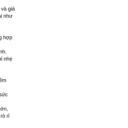
 và giá
ại như
ng hợp
ịnh.
̉ nhẹ
mềm
sức
ớn,
̀ rỉ