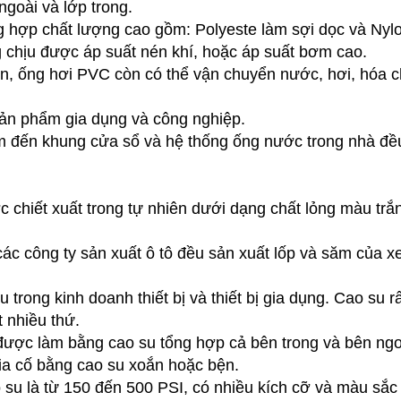
 ngoài và lớp trong.
̉ng hợp chất lượng cao gồm: Polyeste làm sợi dọc và Nyl
ng chịu được áp suất nén khí, hoặc áp suất bơm cao.
 nén, ống hơi PVC còn có thể vận chuyển nước, hơi, hóa c
ản phẩm gia dụng và công nghiệp.
m đến khung cửa sổ và hệ thống ống nước trong nhà đề
 chiết xuất trong tự nhiên dưới dạng chất lỏng màu trắ
các công ty sản xuất ô tô đều sản xuất lốp và săm của x
rong kinh doanh thiết bị và thiết bị gia dụng. Cao su rấ
t nhiều thứ.
 được làm bằng cao su tổng hợp cả bên trong và bên ng
gia cố bằng cao su xoắn hoặc bện.
 su là từ 150 đến 500 PSI, có nhiều kích cỡ và màu sắc