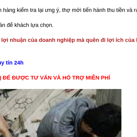
hàng kiểm tra lại ưng ý, thợ mới tiến hành thu tiền và r
án để khách lựa chọn.
 lợi nhuận của doanh nghiệp mà quên đi lợi ích của
y tín 24h
t) ĐỂ ĐƯỢC TƯ VẤN VÀ HỔ TRỢ MIỄN PHÍ