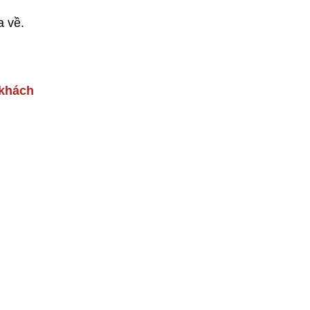
a về.
 khách