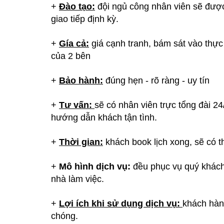
+
Đào tạo:
đội ngủ công nhân viên sẽ được
giao tiếp định kỳ.
+
Gía cả:
giá cạnh tranh, bám sát vào thực
của 2 bên
+
Bảo hành:
đúng hẹn - rõ ràng - uy tín
+
Tư vấn:
sẽ có nhân viên trực tổng đài 24
hướng dẫn khách tận tình.
+
Thời gian:
khách book lịch xong, sẽ có 
+
Mô hình dịch vụ:
đều phục vụ quý khách 
nhà làm việc.
+
Lợi ích khi sử dụng dịch vụ:
khách hàng
chóng.