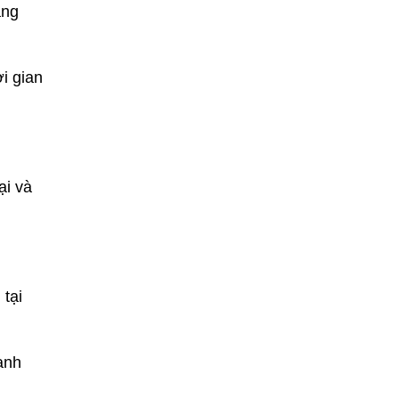
ăng
i gian
ại và
 tại
hanh