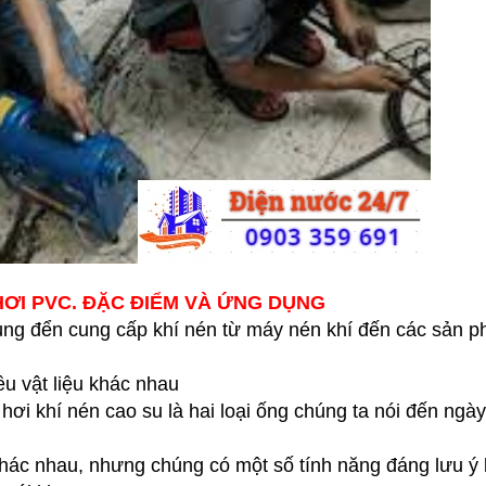
HƠI PVC. ĐẶC ĐIỂM VÀ ỨNG DỤNG
ùng đển cung cấp khí nén từ máy nén khí đến các sản p
u vật liệu khác nhau
hơi khí nén cao su là hai loại ống chúng ta nói đến ngà
 khác nhau, nhưng chúng có một số tính năng đáng lưu ý