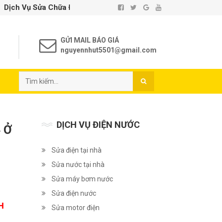
 Chữa Điện Nước Tại Nhà TP. Hồ Chí Minh - Uy Tín - Chất Lượn
GỬI MAIL BÁO GIÁ
nguyennhut5501@gmail.com
DỊCH VỤ ĐIỆN NƯỚC
 Ở
Sửa điện tại nhà
Sửa nước tại nhà
Sửa máy bơm nước
Sửa điện nước
H
Sửa motor điện