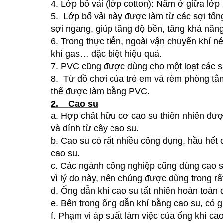
4.
Lớp bố vải (lớp cotton): Nằm ở giữa lớp
5.
Lớp bố vải này được làm từ các sợi tô
sợi ngang, giúp tăng độ bền, tăng khả nă
6.
Trong thực tiễn, ngoài vận chuyển khí
khí gas… đặc biệt hiệu quả.
7.
PVC cũng được dùng cho một loạt các s
8.
Từ đồ chơi của trẻ em và rèm phòng tắ
thể được làm bằng PVC.
2. Cao su
a.
Hợp chất hữu cơ cao su thiên nhiên được
và dính từ cây cao su.
b.
Cao su có rất nhiều công dụng, hầu hết 
cao su.
c.
Các ngành công nghiệp cũng dùng cao su t
vì lý do này, nên chúng được dùng trong rấ
d.
Ống dẫn khí cao su tất nhiên hoàn toàn
e.
Bên trong ống dẫn khí bằng cao su, có 
f.
Phạm vi áp suất làm việc của ống khí cao