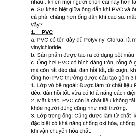
nhau , khiến mọi người chọn cái này hơn là 
e.
Sự khác biệt giữa ống dẫn khí PVC và ốn
cả phải chăng hơn ống dẫn khí cao su. mặc
vậy?
1. PVC
a.
PVC có tên đầy đủ Polyvinyl Clorua, là 
vinylchloride.
b.
Sản phẩm được tạo ra có dạng bột màu 
c.
Ống hơi PVC có hình dáng tròn, rỗng ở giữ
mà còn rất dẻo dai, đàn hồi tốt, dễ cuộn, 
Ống hơi PVC thường được cấu tạo gồm 3 l
1.
Lớp vỏ bề ngoài: Được làm từ chất liệ
dẻo, đàn hồi tốt; vừa có khả năng cách đ
2.
Mặt khác, PVC còn là chất liệu không t
khỏe người dùng cũng như môi trường.
3.
Lớp trong ống: Cũng được làm từ chất l
đặc biệt có khả năng chống oxi hóa, chống 
khi vận chuyển hóa chất.