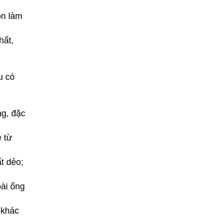
on làm
hất,
u có
ng, đặc
e từ
t dẻo;
oài ống
 khác