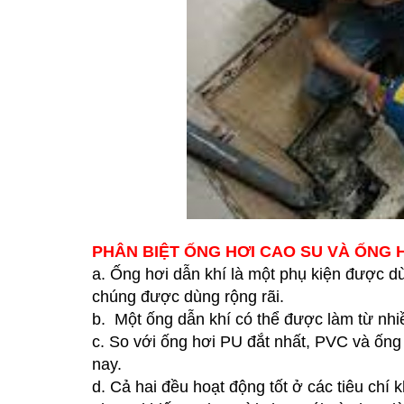
PHÂN BIỆT ỐNG HƠI CAO SU VÀ ỐNG 
a.
Ống hơi dẫn khí là một phụ kiện được d
chúng được dùng rộng rãi.
b.
Một ống dẫn khí có thể được làm từ nhiề
c.
So với ống hơi PU đắt nhất, PVC và ống 
nay.
d.
Cả hai đều hoạt động tốt ở các tiêu chí