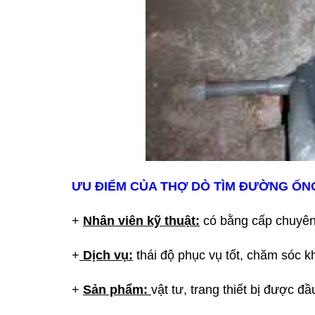
ƯU ĐIỂM CỦA THỢ DÒ TÌM ĐƯỜNG ỐNG 
+
Nhân viên kỹ thuật:
có bằng cấp chuyên
+
Dịch vụ:
thái độ phục vụ tốt, chăm sóc k
+
Sản phẩm:
vật tư, trang thiết bị được đ