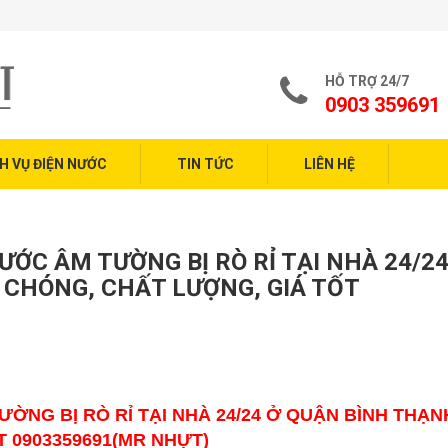
Dịch Vụ Sửa
HỖ TRỢ 24/7
0903 359691
H VỤ ĐIỆN NƯỚC
TIN TỨC
LIÊN HỆ
ỚC ÂM TƯỜNG BỊ RÒ RỈ TẠI NHÀ 24/24
CHÓNG, CHẤT LƯỢNG, GIÁ TỐT
ỜNG BỊ RÒ RỈ TẠI NHÀ 24/24 Ở QUẬN BÌNH THẠN
 0903359691(MR NHỰT)