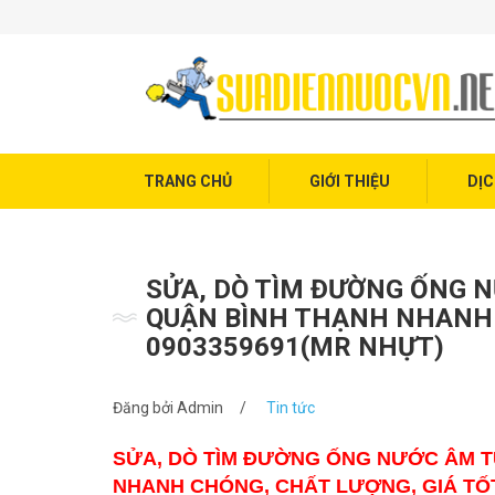
Trang chủ
Giới thiệu
Dịch vụ điện nước
Tin tức
TRANG CHỦ
GIỚI THIỆU
DỊC
Liên hệ
SỬA, DÒ TÌM ĐƯỜNG ỐNG NƯ
QUẬN BÌNH THẠNH NHANH 
0903359691(MR NHỰT)
Đăng bởi
Admin
/
Tin tức
SỬA, DÒ TÌM ĐƯỜNG ỐNG NƯỚC ÂM TƯ
NHANH CHÓNG, CHẤT LƯỢNG, GIÁ TỐT