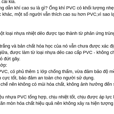
cái kia.
g dẫn khí cao su là gì? Ống khí PVC có khối lượng nhẹ
 khác, một số người vẫn thích cao su hơn PVC,vì sao l
một loại nhựa nhiệt dẻo được tạo thành từ phản ứng trù
trắng và bản chất hóa học của nó vẫn chưa được xác đ
a, được làm từ loại nhựa dẻo cao cấp PVC - không chi
khó đứt gãy.
ớp:
u PVC, có phủ thêm 1 lớp chống thấm, vừa đảm bảo độ 
iện cực tốt, bảo đảm an toàn cho người sử dụng.
ái chế nên không có mùi hóa chất, không ảnh hưởng đến 
iệu nhựa PVC tổng hợp, chịu nhiệt tốt, chịu được áp lực l
ăn mòn hóa chất hiệu quả nên không xảy ra hiện tượng ro