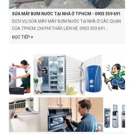
SỬA MÁY BƠM NƯỚC TẠI NHÀ Ở TPHCM - 0903 359 691
DỊCH VỤ SỬA MÁY MÁY BƠM NƯỚC TẠI NHÀ Ở CÁC QUẬN
CỦA TPHCM ,CHI PHÍ THẤP, LIÊN HỆ: 0903 359 691...
ĐỌC TIẾP