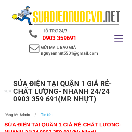
Trang chủ
Giới thiệu
HỖ TRỢ 24/7
Dịch vụ điện nước
0903 359691
GỬI MAIL BÁO GIÁ
Tin tức
nguyennhut5501@gmail.com
Liên hệ
SỬA ĐIỆN TẠI QUẬN 1 GIÁ RẺ-
CHẤT LƯỢNG- NHANH 24/24
0903 359 691(MR NHỰT)
Đăng bởi
Admin
/
Tin tức
SỬA ĐIỆN TẠI QUẬN 1 GIÁ RẺ-CHẤT LƯỢNG-