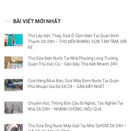
BÀI VIẾT MỚI NHẤT
Thợ Lắp Đặt, Thay, Sửa Ổ Cắm Điện Tại Quận Bình
Thạnh 24/24H – THỢ ĐẾN NHANH, SỬA TẬN TÂM, GIÁ
RẺ
Thợ Sửa Điện Nước Tại Nhà Phường Long Trường,
Quận Thủ Đức Cũ – Gần Đây, Thợ Đến Nhanh 24H
Cửa Hàng Mua Bán, Sửa Máy Bơm Nước Tại Quận
Phú Nhuận Gía Rẻ 24/24 – GẦN ĐÂY NHẤT
Chuyên Hút, Thông Bồn Cầu Bị Nghẹt, Tắc Nghẽn Tại
Nhà 24/24H – NHANH CHÓNG, HIỆU QUẢ
Thợ Sửa Ống Nước Máy Giặt Tại Nhà TpHCM 24/24H –