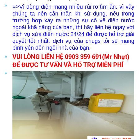
=>
Vì dòng điện mang nhiều rủi ro tìm ẩn, vì vậy
chúng ta nên cẩn thận khi sử dụng, nếu trong
trường hợp xảy ra những sự cố về điện nước
ngoài khã năng của bạn, thì hãy liên hệ ngay với
dịch vụ sửa điện nước 24/24 để được hổ trợ giải
quyết tốt nhất, dịch vụ của chugs tôi sẽ mang
bình yên đến ngôi nhà của bạn.
VUI LÒNG LIÊN HỆ 0903 359 691(Mr Nhựt)
ĐỂ ĐƯỢC TƯ VẤN VÀ HỔ TRỢ MIỄN PHÍ