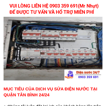
VUI LÒNG LIÊN HỆ 0903 359 691(Mr Nhựt)
ĐỂ ĐƯỢC TƯ VẤN VÀ HỔ TRỢ MIỄN PHÍ
MỤC TIÊU CỦA DỊCH VỤ SỬA ĐIỆN NƯỚC TẠI
QUẬN TÂN BÌNH 24/24