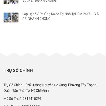
GIÁ RẺ, NHANH CHÓNG
Lắp Đặt & Sửa Ống Nước Tại Nhà TpHCM 24/7 – GIÁ
RẺ, NHANH CHÓNG
TRỤ SỞ CHÍNH
Trụ Sở Chính: 19/5 Đường Nguyễn Đổ Cung, Phường Tây Thạnh,
Quận Tân Phú, Tp. Hồ Chí Minh.
Mã Số Thuế: 0312415296