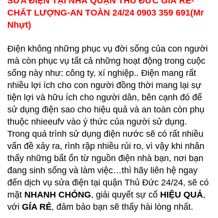
SỬA ĐIỆN TẠI NHÀ QUẬN THỦ ĐỨC GIÁ RẺ-
CHẤT LƯỢNG-AN TOÀN 24/24 0903 359 691(Mr
Nhựt)
Điện không những phục vụ đời sống của con người
mà còn phục vụ tất cả những hoạt động trong cuộc
sống này như: công ty, xí nghiệp.. Điện mang rất
nhiều lợi ích cho con người đồng thời mang lại sự
tiện lợi và hữu ích cho người dân, bên cạnh đó để
sử dụng điện sao cho hiệu quả và an toàn còn phụ
thuộc nhieeufv vào ý thức của người sử dụng.
Trong quá trình sử dụng điện nước sẽ có rất nhiều
vấn đề xảy ra, rình rập nhiều rủi ro, vì vậy khi nhân
thấy những bất ổn từ nguồn điện nhà bạn, nơi bạn
đang sinh sống và làm việc…thì hãy liên hệ ngay
đến dịch vụ sửa điện tại quận Thủ Đức 24/24, sẽ có
mặt
NHANH CHÓNG
, giải quyết sự cố
HIỆU QUẢ
,
với
GÍA RẺ
, đảm bảo bạn sẽ thấy hài lòng nhất.