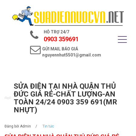
Trang chủ
Giới thiệu
HỖ TRỢ 24/7
Dịch vụ điện nước
0903 359691
GỬI MAIL BÁO GIÁ
Tin tức
nguyennhut5501@gmail.com
Liên hệ
SỬA ĐIỆN TẠI NHÀ QUẬN THỦ
ĐỨC GIÁ RẺ-CHẤT LƯỢNG-AN
TOÀN 24/24 0903 359 691(MR
NHỰT)
Đăng bởi
Admin
/
Tin tức