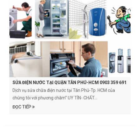
SỬA ĐIỆN NƯỚC TẠI QUẬN TÂN PHÚ-HCM 0903 359 691
Dịch vụ sửa chữa điện nước tại Tân Phú-Tp. HCM của
chúng tôi với phương châm” UY TÍN- CHẤT...
ĐỌC TIẾP