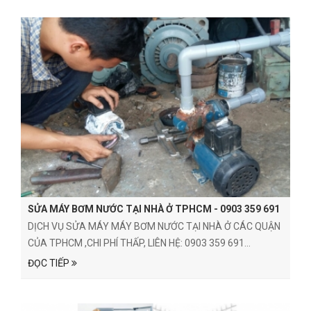
SỬA MÁY BƠM NƯỚC TẠI NHÀ Ở TPHCM - 0903 359 691
DỊCH VỤ SỬA MÁY MÁY BƠM NƯỚC TẠI NHÀ Ở CÁC QUẬN
CỦA TPHCM ,CHI PHÍ THẤP, LIÊN HỆ: 0903 359 691...
ĐỌC TIẾP