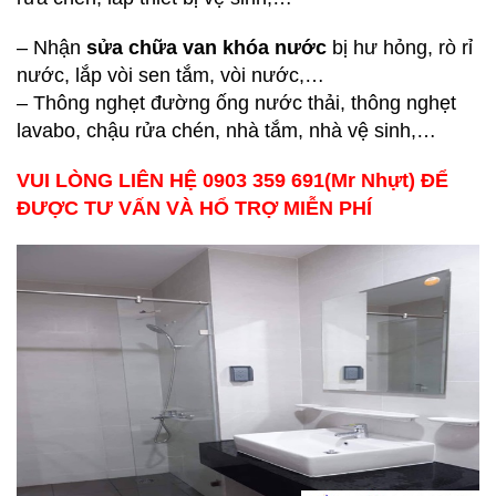
– Nhận
sửa chữa van khóa nước
bị hư hỏng, rò rỉ
nước, lắp vòi sen tắm, vòi nước,…
– Thông nghẹt đường ống nước thải, thông nghẹt
lavabo, chậu rửa chén, nhà tắm, nhà vệ sinh,…
VUI LÒNG LIÊN HỆ 0903 359 691(Mr Nhựt) ĐỂ
ĐƯỢC TƯ VẤN VÀ HỔ TRỢ MIỄN PHÍ