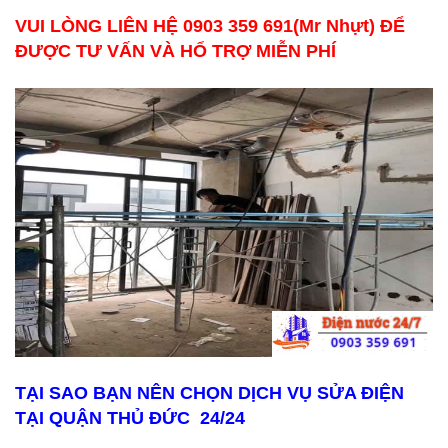
VUI LÒNG LIÊN HỆ 0903 359 691(Mr Nhựt) ĐỂ
ĐƯỢC TƯ VẤN VÀ HỔ TRỢ MIỄN PHÍ
TẠI SAO BẠN NÊN CHỌN DỊCH VỤ SỬA ĐIỆN
TẠI QUẬN THỦ ĐỨC 24/24