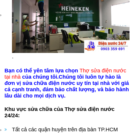
.
Bạn có thể yên tâm lựa chọn
Thợ sửa điện nước
tại nhà
của chúng tôi.Chúng tôi luôn tự hào là
đơn vị sửa chữa điện nước uy tín tại nhà với giá
cả cạnh tranh, đảm bảo chất lượng, và bảo hành
lâu dài cho mọi dịch vụ.
Khu vực sửa chữa của Thợ sửa điện nước
24/24:
Tất cả các quận huyện trên địa bàn TP.HCM