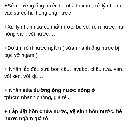
+
Sửa đường ống nước tại nhà tphcm
, xử lý nhanh
các sự cố hư hỏng ống nước .
+Xử lý nhanh sự cố mất nước, bụ vỡ, rò rỉ nước, hư
hỏng van, vòi nước,…
+Dò tìm rò rỉ nước ngầm ( sửa nhanh ống nước bị
bục vỡ ngầm )
+ Nhận lắp đặt, sửa bồn cầu, lavabo, chậu rửa, van,
vòi sen, vòi xịt,…
+ Nhận
sửa đường ống nước nóng ở
tphcm
nhanh chóng
,
giá rẻ
.
+ Lắp đặt bồn chứa nước,
vệ sinh bồn nước, bể
nước ngầm giá rẻ
.