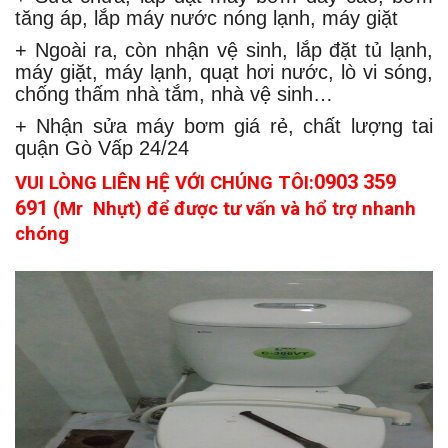
tăng áp, lắp máy nước nóng lạnh, máy giặt
+
Ngoài ra, còn nhận vệ sinh, lắp đặt tủ lạnh,
máy giặt, máy lạnh, quạt hơi nước, lò vi sóng,
chống thấm nhà tắm, nhà vệ sinh…
+
Nhận sửa máy bơm giá rẻ, chất lượng tai
quận Gò Vấp 24/24
0903 359
VUI LÒNG LIÊN HỆ VỚI CHÚNG TÔI:
691
(Mr Nhựt) để được tư vấn và hổ trợ nhanh
chóng