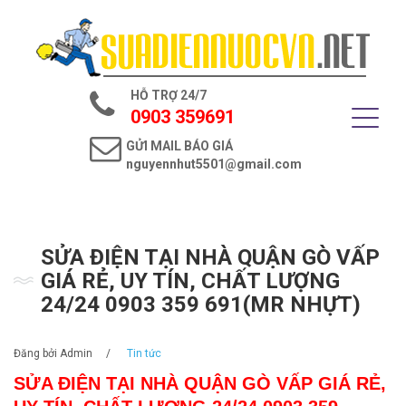
Trang chủ
Giới thiệu
HỖ TRỢ 24/7
Dịch vụ điện nước
0903 359691
GỬI MAIL BÁO GIÁ
Tin tức
nguyennhut5501@gmail.com
Liên hệ
SỬA ĐIỆN TẠI NHÀ QUẬN GÒ VẤP
GIÁ RẺ, UY TÍN, CHẤT LƯỢNG
24/24 0903 359 691(MR NHỰT)
Đăng bởi
Admin
/
Tin tức
SỬA ĐIỆN TẠI NHÀ QUẬN GÒ VẤP GIÁ RẺ,