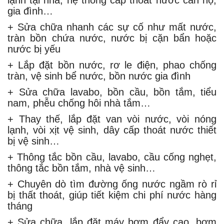
lạnh tại nhà, hệ thống cấp thoát nước căn hộ,
gia đình…
+
Sửa chữa nhanh các sự cố như mất nước,
tràn bồn chứa nước, nước bị cặn bẩn hoặc
nước bị yếu
+
Lắp đặt bồn nước, rơ le điện, phao chống
tràn, vệ sinh bể nước, bồn nước gia đình
+
Sửa chữa lavabo, bồn cầu, bồn tắm, tiểu
nam, phễu chống hôi nhà tắm…
+
Thay thế, lắp đặt van vòi nước, vòi nóng
lạnh, vòi xịt vệ sinh, dây cấp thoát nước thiết
bị vệ sinh…
+
Thông tắc bồn cầu, lavabo, cầu cống nghẹt,
thông tắc bồn tắm, nhà vệ sinh…
+
Chuyên dò tìm đường ống nước ngầm rò rỉ
bị thất thoát, giúp tiết kiệm chi phí nước hàng
tháng
+
Sửa chữa, lắp đặt máy bơm đẩy cao, bơm