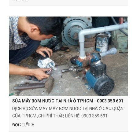
SỬA MÁY BƠM NƯỚC TẠI NHÀ Ở TPHCM - 0903 359 691
DỊCH VỤ SỬA MÁY MÁY BƠM NƯỚC TẠI NHÀ Ở CÁC QUẬN
CỦA TPHCM ,CHI PHÍ THẤP, LIÊN HỆ: 0903 359 691...
ĐỌC TIẾP