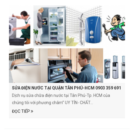
SỬA ĐIỆN NƯỚC TẠI QUẬN TÂN PHÚ-HCM 0903 359 691
Dịch vụ sửa chữa điện nước tại Tân Phú-Tp. HCM của
chúng tôi với phương châm” UY TÍN- CHẤT...
ĐỌC TIẾP