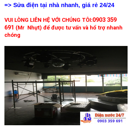
=> Sửa điện tại nhà nhanh, giá rẻ 24/24
0903 359
VUI LÒNG LIÊN HỆ VỚI CHÚNG TÔI:
691
(Mr Nhựt) để được tư vấn và hổ trợ nhanh
chóng