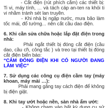
- Cắt điện (rút phích cắm) các thiết bị:
Ti vi, máy tính, ... và tách cáp an-ten ra khỏi ti
vi nhằm tránh sét lan truyền.
- Khi nhà bị ngập nước, mưa băo làm
tốc mái, đổ tường... nên cắt cầu dao điện.
6. Khi cần sửa chữa hoặc lắp đặt điện trong
nhà:
Phải ngắt thiết bị đóng cắt điện (cầu
dao, cầu ch́, công tắc ) và treo tại thiết bị đóng
cắt điện biển báo:
“CẤM ĐÓNG ĐIỆN KHI CÓ NGƯỜI ĐANG
LÀM VIỆC”
7. Sử dụng các công cụ điện cầm tay (máy
khoan, máy mài …):
Phải mang găng tay cách điện để không
bị điện giật.
8. Khi tay ướt hoặc nền, sàn nhà ẩm ướt:
- Không chạm vào bất kỳ dụng cụ sử