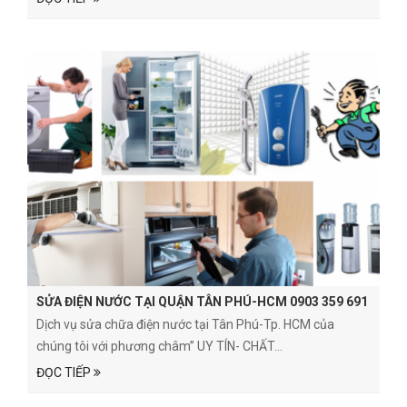
SỬA ĐIỆN NƯỚC TẠI QUẬN TÂN PHÚ-HCM 0903 359 691
Dịch vụ sửa chữa điện nước tại Tân Phú-Tp. HCM của
chúng tôi với phương châm” UY TÍN- CHẤT...
ĐỌC TIẾP