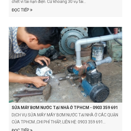
chết vì tai nạn điện. Cứ khoảng 30 vụ tai...
ĐỌC TIẾP
SỬA MÁY BƠM NƯỚC TẠI NHÀ Ở TPHCM - 0903 359 691
DỊCH VỤ SỬA MÁY MÁY BƠM NƯỚC TẠI NHÀ Ở CÁC QUẬN
CỦA TPHCM ,CHI PHÍ THẤP, LIÊN HỆ: 0903 359 691...
ĐỌC TIẾP