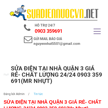
Trang chủ
Giới thiệu
HỖ TRỢ 24/7
Dịch vụ điện nước
0903 359691
GỬI MAIL BÁO GIÁ
Tin tức
nguyennhut5501@gmail.com
Liên hệ
SỬA ĐIỆN TẠI NHÀ QUẬN 3 GIÁ
RẺ- CHẤT LƯỢNG 24/24 0903 359
691(MR NHỰT)
Đăng bởi
Admin
/
Tin tức
SỬA ĐIỆN TẠI NHÀ QUẬN 3 GIÁ RẺ- CHẤT