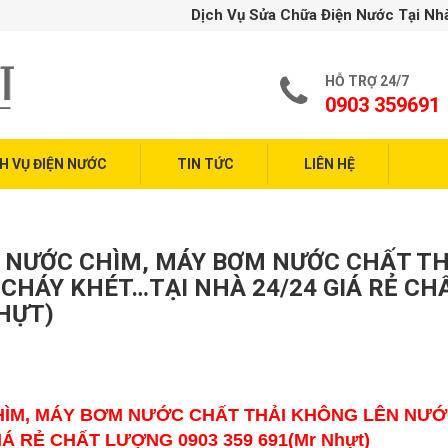
Dịch Vụ Sửa Chữa Điện Nước Tại Nhà TP. Hồ Chí Mi
HỖ TRỢ 24/7
0903 359691
H VỤ ĐIỆN NƯỚC
TIN TỨC
LIÊN HỆ
 NƯỚC CHÌM, MÁY BƠM NƯỚC CHẤT TH
 CHÁY KHÉT…TẠI NHÀ 24/24 GIÁ RẺ CH
HỰT)
ÌM, MÁY BƠM NƯỚC CHẤT THẢI KHÔNG LÊN NƯỚ
Á RẺ CHẤT LƯỢNG 0903 359 691(Mr Nhựt)