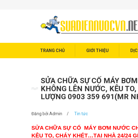
Trang chủ
Giới thiệu
Dịch vụ điện nước
Tin tức
TRANG CHỦ
GIỚI THIỆU
DỊC
Liên hệ
SỬA CHỮA SỰ CỐ MÁY BƠM
KHÔNG LÊN NƯỚC, KÊU TO,
LƯỢNG 0903 359 691(MR N
Đăng bởi
Admin
/
Tin tức
SỬA CHỮA SỰ CỐ MÁY BƠM NƯỚC CH
KÊU TO, CHÁY KHÉT…TẠI NHÀ 24/24 GI