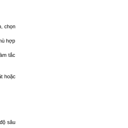
, chọn
phù hợp
làm tắc
ặt hoặc
độ sâu