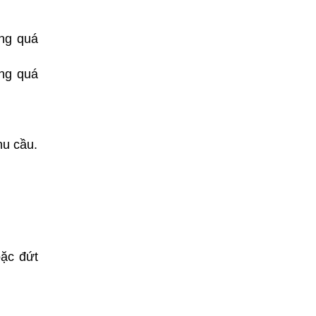
ong quá
ong quá
hu cầu.
oặc đứt