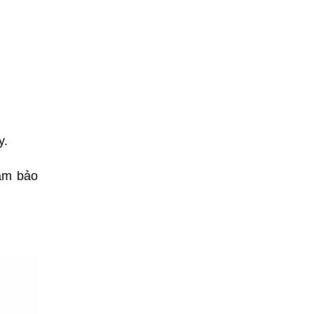
y.
đảm bảo