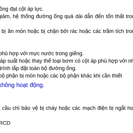
ng đạt cột áp lực.
 giảm, hệ thống đường ống quá dài dẫn đến tổn thất tr
ị ăn mòn hoặc bị chặn bởi rác hoặc các trầm tích tr
 phù hợp với mực nước trong giếng.
c áp suất hoặc thay thế loại bơm có cột áp phù hợp với n
 trình lắp đặt toàn bộ đường ống.
bộ phận bị mòn hoặc các bộ phận khác khi cần thiết
hông hoạt động.
cầu chì bảo vệ bị cháy hoặc các mạch điện bị ngắt h
o RCD