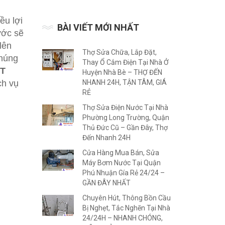
ều lợi
BÀI VIẾT MỚI NHẤT
ước sẽ
lên
Thợ Sửa Chữa, Lắp Đặt,
húng
Thay Ổ Cắm Điện Tại Nhà Ở
ẤT
Huyện Nhà Bè – THỢ ĐẾN
ch vụ
NHANH 24H, TẬN TÂM, GIÁ
RẺ
Thợ Sửa Điện Nước Tại Nhà
Phường Long Trường, Quận
Thủ Đức Cũ – Gần Đây, Thợ
Đến Nhanh 24H
Cửa Hàng Mua Bán, Sửa
Máy Bơm Nước Tại Quận
Phú Nhuận Gía Rẻ 24/24 –
GẦN ĐÂY NHẤT
Chuyên Hút, Thông Bồn Cầu
Bị Nghẹt, Tắc Nghẽn Tại Nhà
24/24H – NHANH CHÓNG,