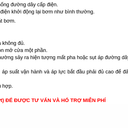
thống đường dây cấp điện.
 điện khởi động lại bơm như bình thường.
ắt bơm.
à không đủ.
 còn mở cửa một phần.
thường sảy ra hiện tượng mất pha hoặc sụt áp đường dâ
 áp suất vận hành và áp lực bắt đầu phải đủ cao để 
ù hợp.
hựt) ĐỂ ĐƯỢC TƯ VẤN VÀ HỔ TRỢ MIỄN PHÍ