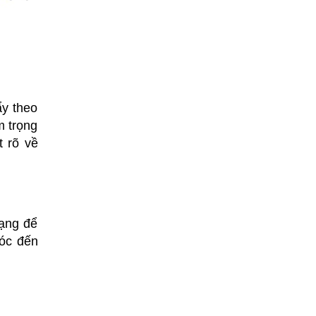
ẩy theo
m trọng
t rõ về
rạng để
óc đến