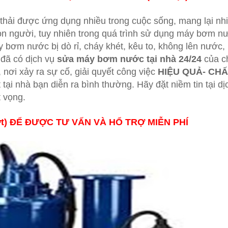
i được ứng dụng nhiều trong cuộc sống, mang lại nhi
 con người, tuy nhiên trong quá trình sử dụng máy bơm n
 bơm nước bị dò rỉ, cháy khét, kêu to, không lên nước, 
 đã có dịch vụ
sửa máy bơm nước tại nhà
24/24
của c
 nơi xảy ra sự cố, giải quyết công việc
HIỆU QUẢ- CH
ại nhà bạn diễn ra bình thường. Hãy đặt niềm tin tại dị
t vọng.
hựt) ĐỂ ĐƯỢC TƯ VẤN VÀ HỔ TRỢ MIỄN PHÍ