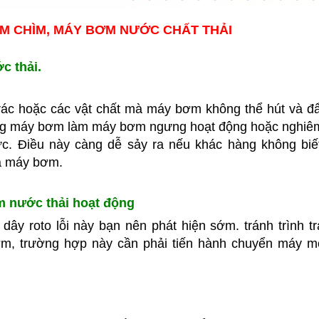
M CHÌM, MÁY BƠM NƯỚC CHẤT THẢI
c thải.
 rác hoặc các vật chất mà máy bơm không thể hút và đ
ong máy bơm làm máy bơm ngưng hoạt động hoặc nghiê
c. Điều này càng dễ sảy ra nếu khác hàng không biế
ủa máy bơm.
ơm nước thải hoạt động
ây roto lỗi này bạn nên phát hiện sớm. tránh trình t
m, trường hợp này cần phải tiến hành chuyển máy m