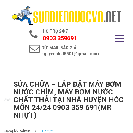
Trang chủ
Giới thiệu
HỖ TRỢ 24/7
Dịch vụ điện nước
0903 359691
GỬI MAIL BÁO GIÁ
Tin tức
nguyennhut5501@gmail.com
Liên hệ
SỬA CHỮA – LẮP ĐẶT MÁY BƠM
NƯỚC CHÌM, MÁY BƠM NƯỚC
CHẤT THẢI TẠI NHÀ HUYỆN HÓC
MÔN 24/24 0903 359 691(MR
NHỰT)
Đăng bởi
Admin
/
Tin tức