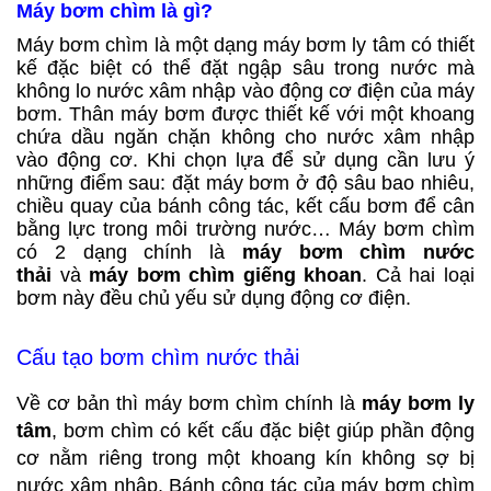
Máy bơm chìm là gì?
Máy bơm chìm là một dạng máy bơm ly tâm có thiết
kế đặc biệt có thể đặt ngập sâu trong nước mà
không lo nước xâm nhập vào động cơ điện của máy
bơm. Thân máy bơm được thiết kế với một khoang
chứa dầu ngăn chặn không cho nước xâm nhập
vào động cơ. Khi chọn lựa để sử dụng cần lưu ý
những điểm sau: đặt máy bơm ở độ sâu bao nhiêu,
chiều quay của bánh công tác, kết cấu bơm để cân
bằng lực trong môi trường nước… Máy bơm chìm
có 2 dạng chính là
máy bơm chìm nước
thải
và
máy bơm chìm giếng khoan
. Cả hai loại
bơm này đều chủ yếu sử dụng động cơ điện.
Cấu tạo bơm chìm nước thải
Về cơ bản thì máy bơm chìm chính là
máy bơm ly
tâm
, bơm chìm có kết cấu đặc biệt giúp phần động
cơ nằm riêng trong một khoang kín không sợ bị
nước xâm nhập. Bánh công tác của máy bơm chìm