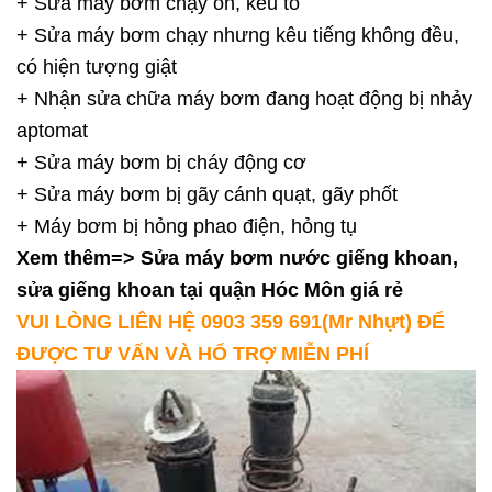
+ Sửa máy bơm chạy ồn, kêu to
+ Sửa máy bơm chạy nhưng kêu tiếng không đều,
có hiện tượng giật
+ Nhận sửa chữa máy bơm đang hoạt động bị nhảy
aptomat
+ Sửa máy bơm bị cháy động cơ
+ Sửa máy bơm bị gãy cánh quạt, gãy phốt
+ Máy bơm bị hỏng phao điện, hỏng tụ
Xem thêm=>
Sửa máy bơm nước giếng khoan,
sửa giếng khoan tại quận Hóc Môn giá rẻ
VUI LÒNG LIÊN HỆ 0903 359 691(Mr Nhựt) ĐỂ
ĐƯỢC TƯ VẤN VÀ HỔ TRỢ MIỄN PHÍ