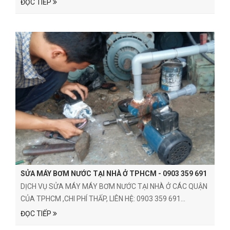
ĐỌC TIẾP
SỬA MÁY BƠM NƯỚC TẠI NHÀ Ở TPHCM - 0903 359 691
DỊCH VỤ SỬA MÁY MÁY BƠM NƯỚC TẠI NHÀ Ở CÁC QUẬN
CỦA TPHCM ,CHI PHÍ THẤP, LIÊN HỆ: 0903 359 691...
ĐỌC TIẾP