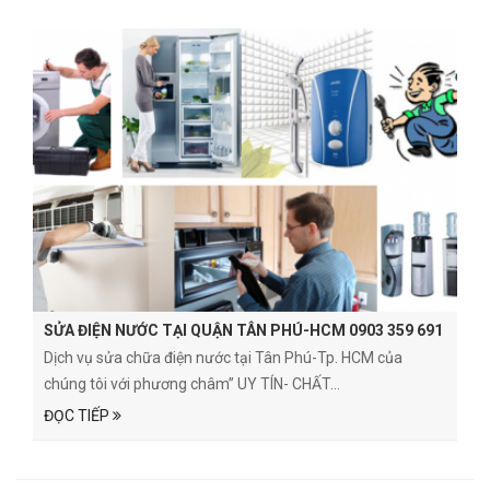
SỬA ĐIỆN NƯỚC TẠI QUẬN TÂN PHÚ-HCM 0903 359 691
Dịch vụ sửa chữa điện nước tại Tân Phú-Tp. HCM của
chúng tôi với phương châm” UY TÍN- CHẤT...
ĐỌC TIẾP