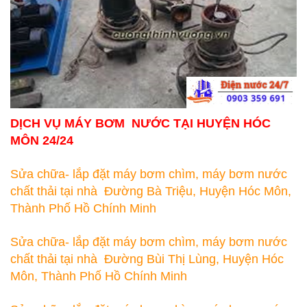
DỊCH VỤ MÁY BƠM NƯỚC TẠI HUYỆN HÓC
MÔN 24/24
Sửa chữa- lắp đặt máy bơm chìm, máy bơm nước
chất thải tại nhà Đường Bà Triệu, Huyện Hóc Môn,
Thành Phố Hồ Chính Minh
Sửa chữa- lắp đặt máy bơm chìm, máy bơm nước
chất thải tại nhà Đường Bùi Thị Lùng, Huyện Hóc
Môn, Thành Phố Hồ Chính Minh