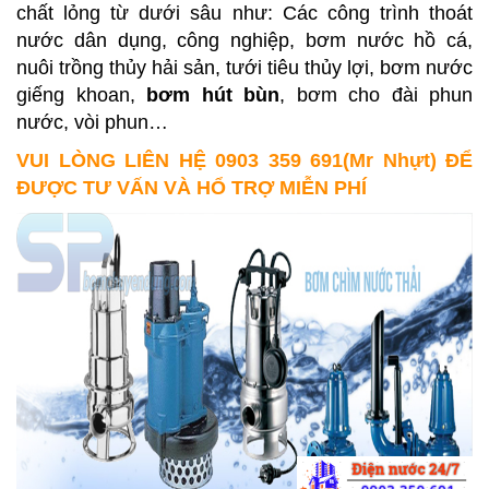
chất lỏng từ dưới sâu như: Các công trình thoát
nước dân dụng, công nghiệp, bơm nước hồ cá,
nuôi trồng thủy hải sản, tưới tiêu thủy lợi, bơm nước
giếng khoan,
bơm hút bùn
, bơm cho đài phun
nước, vòi phun…
VUI LÒNG LIÊN HỆ 0903 359 691(Mr Nhựt) ĐỂ
ĐƯỢC TƯ VẤN VÀ HỔ TRỢ MIỄN PHÍ