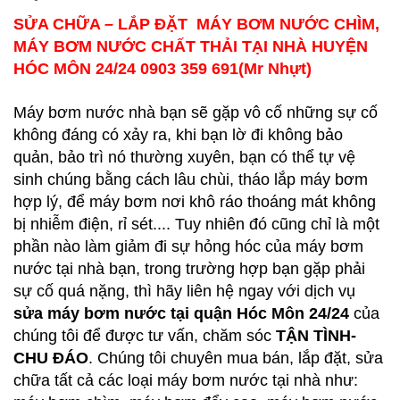
SỬA CHỮA – LẮP ĐẶT MÁY BƠM NƯỚC CHÌM,
MÁY BƠM NƯỚC CHẤT THẢI TẠI NHÀ HUYỆN
HÓC MÔN 24/24 0903 359 691(Mr Nhựt)
Máy bơm nước nhà bạn sẽ gặp vô cố những sự cố
không đáng có xảy ra, khi bạn lờ đi không bảo
quản, bảo trì nó thường xuyên, bạn có thể tự vệ
sinh chúng bằng cách lâu chùi, tháo lắp máy bơm
hợp lý, để máy bơm nơi khô ráo thoáng mát không
bị nhiễm điện, rỉ sét.... Tuy nhiên đó cũng chỉ là một
phần nào làm giảm đi sự hỏng hóc của máy bơm
nước tại nhà bạn, trong trường hợp bạn gặp phải
sự cố quá nặng, thì hãy liên hệ ngay với dịch vụ
sửa máy bơm nước tại quận Hóc Môn 24/24
của
chúng tôi để được tư vấn, chăm sóc
TẬN TÌNH-
CHU ĐÁO
. Chúng tôi chuyên mua bán, lắp đặt, sửa
chữa tất cả các loại máy bơm nước tại nhà như: