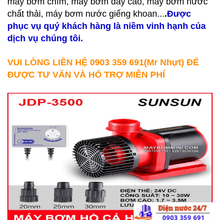
máy bơm chìm, máy bơm đẩy cao, máy bơm nước
chất thải, máy bơm nước giếng khoan...
.
Được
phục vụ quý khách hàng là niềm vinh hạnh của
dịch vụ chúng tôi.
VUI LÒNG LIÊN HỆ 0903 359 691(Mr Nhựt) ĐỂ
ĐƯỢC TƯ VẤN VÀ HỔ TRỢ MIỄN PHÍ