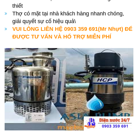
thiết
Thợ có mặt tại nhà khách hàng nhanh chóng,
giải quyết sự cố hiệu quả\
VUI LÒNG LIÊN HỆ 0903 359 691(Mr Nhựt) ĐỂ
ĐƯỢC TƯ VẤN VÀ HỔ TRỢ MIỄN PHÍ