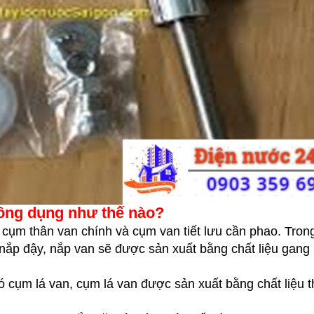
công dụng như thế nào?
cụm thân van chính và cụm van tiết lưu cần phao. Tron
ắp đậy, nắp van sẽ được sản xuất bằng chất liệu gang 
 cụm lá van, cụm lá van được sản xuất bằng chất liệu t