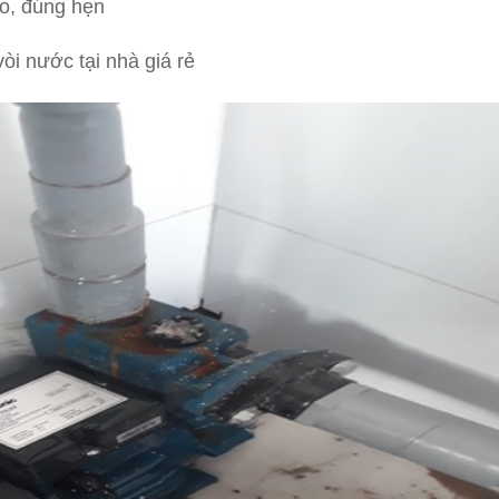
o, đúng hẹn
òi nước tại nhà giá rẻ