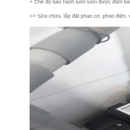
+ Chế độ bảo hành luôn luôn được đảm bả
=> Sửa chữa, lắp đặt phao cơ, phao điện, v