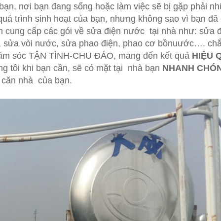
 bạn, nơi bạn đang sống hoặc làm việc sẽ bị gặp phải n
uá trình sinh hoạt của bạn, nhưng không sao vì bạn đã
n cung cấp các gói về sửa điện nước tại nhà như: sửa đ
sửa vòi nước, sửa phao điện, phao cơ bồnuước…. ch
 chăm sóc TẬN TÌNH-CHU ĐÁO, mang đến kết quả
HIỆU 
úng tôi khi bạn cần, sẽ có mặt tại nhà bạn
NHANH CHÓN
 căn nhà của bạn.