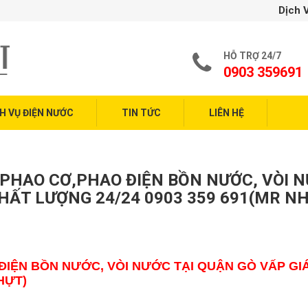
Dịch Vụ Sửa Chữa Điện N
HỖ TRỢ 24/7
0903 359691
H VỤ ĐIỆN NƯỚC
TIN TỨC
LIÊN HỆ
PHAO CƠ,PHAO ĐIỆN BỒN NƯỚC, VÒI 
CHẤT LƯỢNG 24/24 0903 359 691(MR N
IỆN BỒN NƯỚC, VÒI NƯỚC TẠI QUẬN GÒ VẤP GIÁ
HỰT)