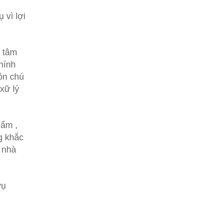
 vì lợi
n tâm
hính
ôn chú
xữ lý
hẩm ,
g khắc
 nhà
vụ