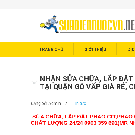
Trang chủ
Giới thiệu
Dịch vụ điện nước
Tin tức
TRANG CHỦ
GIỚI THIỆU
DỊC
Liên hệ
NHẬN SỬA CHỮA, LẮP ĐẶT 
TẠI QUẬN GÒ VẤP GIÁ RẺ, 
Đăng bởi
Admin
/
Tin tức
SỬA CHỮA, LẮP ĐẶT PHAO CƠ,PHAO Đ
CHẤT LƯỢNG 24/24 0903 359 691(MR N