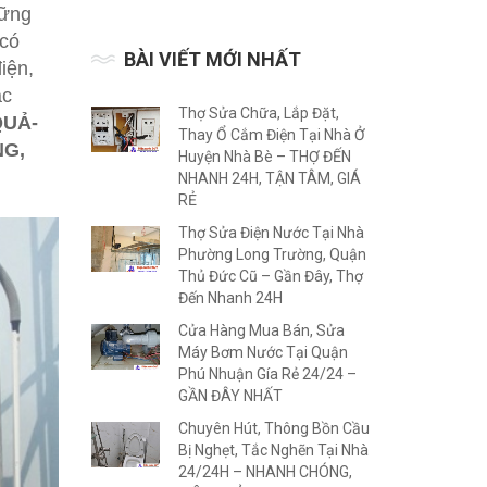
hững
 có
BÀI VIẾT MỚI NHẤT
iện,
ắc
Thợ Sửa Chữa, Lắp Đặt,
QUẢ-
Thay Ổ Cắm Điện Tại Nhà Ở
G,
Huyện Nhà Bè – THỢ ĐẾN
NHANH 24H, TẬN TÂM, GIÁ
RẺ
Thợ Sửa Điện Nước Tại Nhà
Phường Long Trường, Quận
Thủ Đức Cũ – Gần Đây, Thợ
Đến Nhanh 24H
Cửa Hàng Mua Bán, Sửa
Máy Bơm Nước Tại Quận
Phú Nhuận Gía Rẻ 24/24 –
GẦN ĐÂY NHẤT
Chuyên Hút, Thông Bồn Cầu
Bị Nghẹt, Tắc Nghẽn Tại Nhà
24/24H – NHANH CHÓNG,