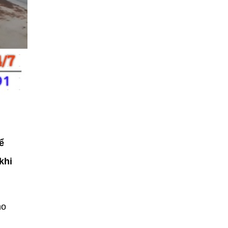
ể
khi
ho