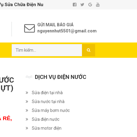
ước Tại Nhà TP. Hồ Chí Minh - Uy Tín - Chất Lượng
GỬI MAIL BÁO GIÁ
nguyennhut5501@gmail.com
DỊCH VỤ ĐIỆN NƯỚC
NƯỚC
HỰT)
Sửa điện tại nhà
Sửa nước tại nhà
Sửa máy bơm nước
 RẺ,
Sửa điện nước
Sửa motor điện