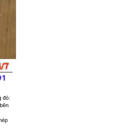
g đó:
bên 
hép 