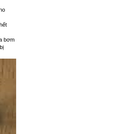
ho
hết
ủa bơm
bị