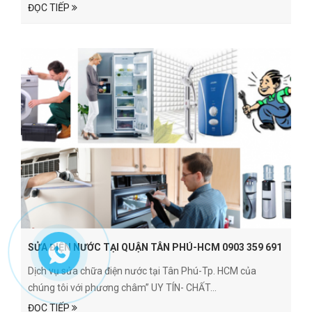
ĐỌC TIẾP
SỬA ĐIỆN NƯỚC TẠI QUẬN TÂN PHÚ-HCM 0903 359 691
Dịch vụ sửa chữa điện nước tại Tân Phú-Tp. HCM của
chúng tôi với phương châm” UY TÍN- CHẤT...
ĐỌC TIẾP