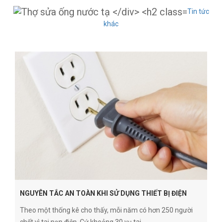
Tin tức
khác
NGUYÊN TẮC AN TOÀN KHI SỬ DỤNG THIẾT BỊ ĐIỆN
Theo một thống kê cho thấy, mỗi năm có hơn 250 người
chết vì tai nạn điện. Cứ khoảng 30 vụ tai...