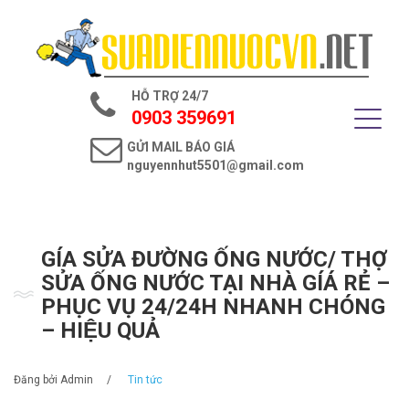
Trang chủ
Giới thiệu
HỖ TRỢ 24/7
Dịch vụ điện nước
0903 359691
GỬI MAIL BÁO GIÁ
Tin tức
nguyennhut5501@gmail.com
Liên hệ
GÍA SỬA ĐƯỜNG ỐNG NƯỚC/ THỢ
SỬA ỐNG NƯỚC TẠI NHÀ GÍÁ RẺ –
PHỤC VỤ 24/24H NHANH CHÓNG
– HIỆU QUẢ
Đăng bởi
Admin
/
Tin tức