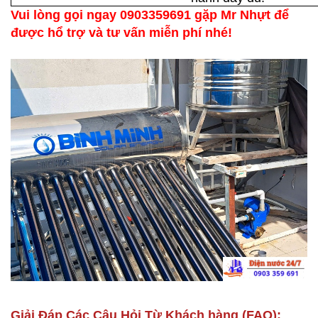
Vui lòng gọi ngay 0903359691 gặp Mr Nhựt để
được hổ trợ và tư vấn miễn phí nhé!
Giải Đáp Các Câu Hỏi Từ Khách hàng (FAQ):