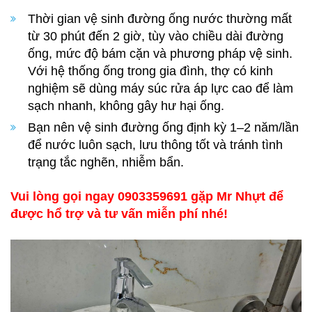
Thời gian vệ sinh đường ống nước thường mất
từ 30 phút đến 2 giờ, tùy vào chiều dài đường
ống, mức độ bám cặn và phương pháp vệ sinh.
Với hệ thống ống trong gia đình, thợ có kinh
nghiệm sẽ dùng máy súc rửa áp lực cao để làm
sạch nhanh, không gây hư hại ống.
Bạn nên vệ sinh đường ống định kỳ 1–2 năm/lần
để nước luôn sạch, lưu thông tốt và tránh tình
trạng tắc nghẽn, nhiễm bẩn.
Vui lòng gọi ngay 0903359691 gặp Mr Nhựt để
được hổ trợ và tư vấn miễn phí nhé!