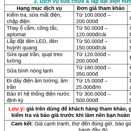
2. Dịch vụ sửa chữa & lắp đặt điện nướ
Hạng mục dịch vụ
Đơn giá tham khảo
Kiểm tra, sửa mất điện,
Từ 100.000đ –
chập điện
200.000đ
Thay ổ cắm, công tắc,
Từ 50.000đ –
aptomat
120.000đ/cái
Lắp đặt đèn LED, đèn
Từ 50.000đ –
huỳnh quang
150.000đ/cái
Sửa quạt trần, quạt treo
Từ 120.000đ –
tường
200.000đ
Từ 180.000đ –
Sửa bình nóng lạnh
350.000đ
Đi dây điện âm tường, âm
Từ 15.000đ –
trần
25.000đ/m
Bảo trì hệ thống điện nước
Từ 300.000đ –
định kỳ
500.000đ
Lưu ý:
giá trên dùng để khách hàng tham khảo, gi
kiểm tra và báo giá trước khi làm nên bạn hoà
Cam kết
: Giá cạnh tranh, thợ đến đúng giờ, báo gi
hành đầy đủ.