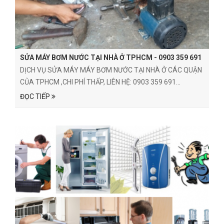
SỬA MÁY BƠM NƯỚC TẠI NHÀ Ở TPHCM - 0903 359 691
DỊCH VỤ SỬA MÁY MÁY BƠM NƯỚC TẠI NHÀ Ở CÁC QUẬN
CỦA TPHCM ,CHI PHÍ THẤP, LIÊN HỆ: 0903 359 691...
ĐỌC TIẾP