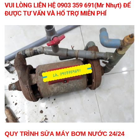
VUI LÒNG LIÊN HỆ 0903 359 691(Mr Nhựt) ĐỂ
ĐƯỢC TƯ VẤN VÀ HỔ TRỢ MIỄN PHÍ
QUY TRÌNH SỬA MÁY BƠM NƯỚC 24/24