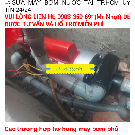
=>SỬA MÁY BƠM NƯỚC TẠI TP.HCM UY
TÍN 24/24
VUI LÒNG LIÊN HỆ 0903 359 691(Mr Nhựt) ĐỂ
ĐƯỢC TƯ VẤN VÀ HỔ TRỢ MIỄN PHÍ
Các trường hợp hư hỏng máy bơm phổ