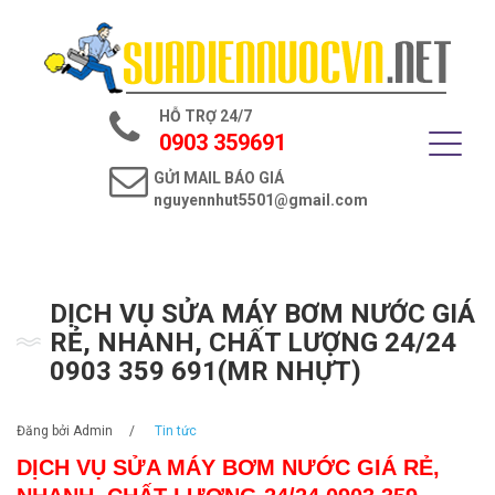
Trang chủ
Giới thiệu
HỖ TRỢ 24/7
Dịch vụ điện nước
0903 359691
GỬI MAIL BÁO GIÁ
Tin tức
nguyennhut5501@gmail.com
Liên hệ
DỊCH VỤ SỬA MÁY BƠM NƯỚC GIÁ
RẺ, NHANH, CHẤT LƯỢNG 24/24
0903 359 691(MR NHỰT)
Đăng bởi
Admin
/
Tin tức
DỊCH VỤ SỬA MÁY BƠM NƯỚC GIÁ RẺ,