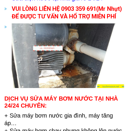
VUI LÒNG LIÊN HỆ 0903 359 691(Mr Nhựt)
ĐỂ ĐƯỢC TƯ VẤN VÀ HỔ TRỢ MIỄN PHÍ
DỊCH VỤ SỬA MÁY BƠM NƯỚC TẠI NHÀ
24/24 CHUYÊN:
+ Sửa máy bơm nước gia đình, máy tăng
áp…
+ Sửa máy bơm chạy nhưng không lên nước