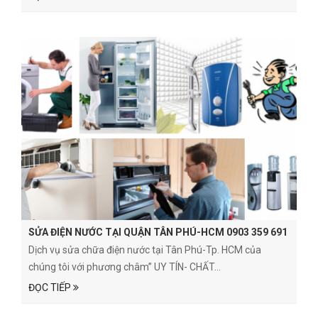
SỬA ĐIỆN NƯỚC TẠI QUẬN TÂN PHÚ-HCM 0903 359 691
Dịch vụ sửa chữa điện nước tại Tân Phú-Tp. HCM của
chúng tôi với phương châm” UY TÍN- CHẤT...
ĐỌC TIẾP