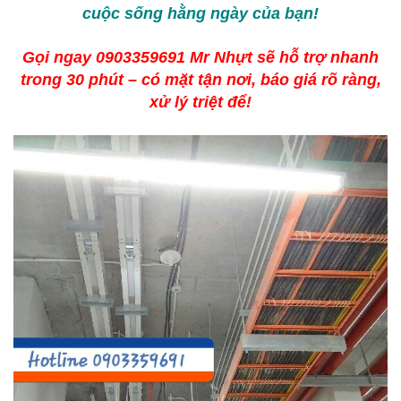
cuộc sống hằng ngày của bạn!
Gọi ngay 0903359691 Mr Nhựt sẽ hỗ trợ nhanh
trong 30 phút – có mặt tận nơi, báo giá rõ ràng,
xử lý triệt để!