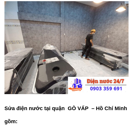
Sửa điện nước tại quận GÒ VẤP – Hồ Chí Minh
gồm: