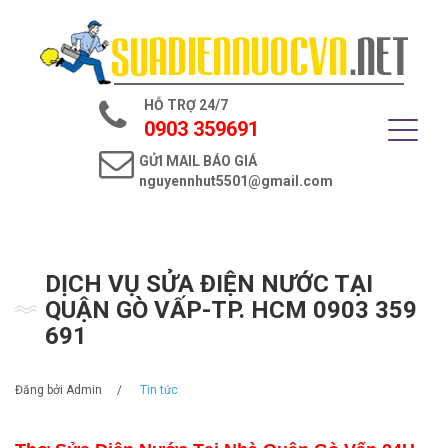
Trang chủ
Giới thiệu
HỖ TRỢ 24/7
Dịch vụ điện nước
0903 359691
GỬI MAIL BÁO GIÁ
Tin tức
nguyennhut5501@gmail.com
Liên hệ
DỊCH VỤ SỬA ĐIỆN NƯỚC TẠI
QUẬN GÒ VẤP-TP. HCM 0903 359
691
Đăng bởi
Admin
/
Tin tức