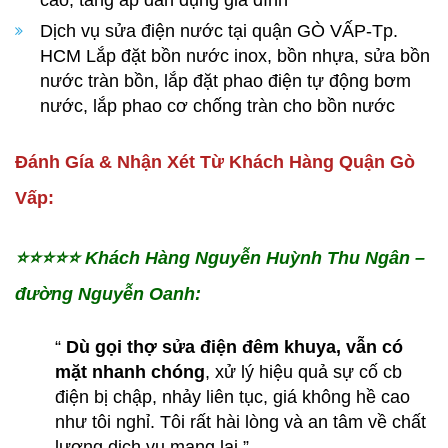
cao, tăng áp dân dụng gia đình
Dịch vụ sửa điện nước tại quận GÒ VẤP-Tp.
HCM
Lắp đặt bồn nước inox, bồn nhựa, sửa bồn
nước tràn bồn, lắp đặt phao điện tự động bơm
nước, lắp phao cơ chống tràn cho bồn nước
Đánh Gía & Nhận Xét Từ Khách Hàng Quận Gò
Vấp:
⭐️⭐️⭐️⭐️⭐️
Khách Hàng Nguyễn Huỳnh Thu Ngân –
đường Nguyễn Oanh:
“
Dù gọi thợ sửa điện đêm khuya, vẫn có
mặt nhanh chóng
, xử lý hiệu quả sự cố cb
điện bị chập, nhảy liên tục, giá không hề cao
như tôi nghỉ. Tôi rất hài lòng và an tâm về chất
lượng dịch vụ mang lại.”