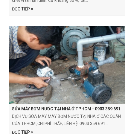
chết vì tai nạn điện. Cứ khoảng 30 vụ tai...
ĐỌC TIẾP
SỬA MÁY BƠM NƯỚC TẠI NHÀ Ở TPHCM - 0903 359 691
DỊCH VỤ SỬA MÁY MÁY BƠM NƯỚC TẠI NHÀ Ở CÁC QUẬN
CỦA TPHCM ,CHI PHÍ THẤP, LIÊN HỆ: 0903 359 691...
ĐỌC TIẾP