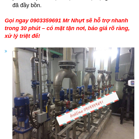
đã đầy bồn.
Gọi ngay 0903359691 Mr Nhựt sẽ hỗ trợ nhanh
trong 30 phút – có mặt tận nơi, báo giá rõ ràng,
xử lý triệt để!