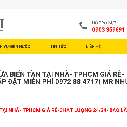
Dịch Vụ Sửa
HỖ TRỢ 24/7
0903 359691
H VỤ ĐIỆN NƯỚC
TIN TỨC
LIÊN HỆ
A BIẾN TẦN TẠI NHÀ- TPHCM GIÁ RẺ-
P ĐẶT MIỄN PHÍ 0972 88 4717( MR NH
TẠI NHÀ- TPHCM GIÁ RẺ-CHẤT LƯỢNG 24/24- BAO L