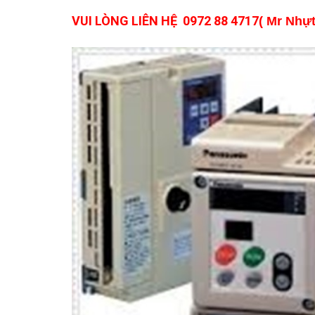
VUI LÒNG LIÊN HỆ
0972 88 4717
( Mr Nhựt