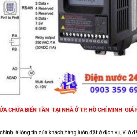
ỬA CHỮA BIẾN TẦN TẠI NHÀ Ở TP. HỒ CHÍ MINH GIÁ 
ính là lòng tin của khách hàng luôn đặt ở dịch vụ, vì ở đ