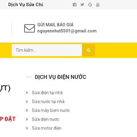
 Chữa Điện Nước Tại Nhà TP. Hồ Chí Minh - Uy Tín - Chất Lượng
GỬI MAIL BÁO GIÁ
nguyennhut5501@gmail.com
DỊCH VỤ ĐIỆN NƯỚC
ỰT)
Sửa điện tại nhà
Sửa nước tại nhà
Sửa máy bơm nước
ẮP ĐẶT
Sửa điện nước
Sửa motor điện