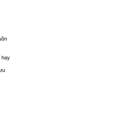
uồn
n hay
lưu