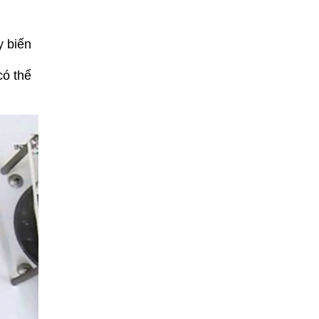
y biến
có thể