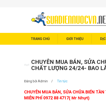
Trang chủ
Giới thiệu
Dịch vụ điện nước
Tin tức
TRANG CHỦ
GIỚI THIỆU
DỊC
Liên hệ
CHUYÊN MUA BÁN, SỬA CHỮ
CHẤT LƯỢNG 24/24- BAO LẮ
Đăng bởi
Admin
/
Tin tức
CHUYÊN MUA BÁN, SỬA CHỮA BIẾN TẦN 
MIỄN PHÍ 0972 88 4717
( Mr Nhựt)