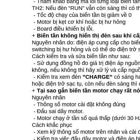
- Tham khảo bảng mã lỗi từng loại biến tầ
TH2: Nếu đèn “RUN” vẫn còn sáng thì có t
- Tốc độ chạy của biến tần bị giảm về 0
- Motor bị kẹt cơ khí hoặc bị hư hỏng
- Board điều khiển bị lỗi.
+
Biến tần không hiển thị đèn sau khi c
Nguyên nhân do: điện áp cung cấp cho biế
switching bị hư hỏng và có thể do điện trở s
Cách kiểm tra và sửa biến tần như sau:
- Sử dụng đồng hồ đo giá trị điện áp nguồ
không, nếu không thì hãy xử lý và cấp nguồ
- Kiểm tra xem đèn
”CHARGE”
có sáng ha
hoặc điện trở sạc tụ, còn nếu đèn sáng thì
+
Tại sao gắn biến tần motor chạy rất n
Nguyên nhân
- Thông số motor cài đặt không đúng
- Đấu sai dây motor.
- Motor chạy ở tần số quá thấp (dưới 30 H
Cách khắc phục
- Xem kỹ thông số motor trên nhãn và cài đặ
- Kiểm tra việc đấu dây motor và điện áp 