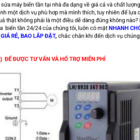
ụ sửa máy biến tần tại nhà đa dạng về giá cả và chất lượng
nh một dịch vụ phù hơp mà mình thích, tuy nhiên để lựa 
uả thật không phải là một điều dễ dàng đúng không nào?
ữa biến tần 24/24 của chúng tôi, luôn có mặt
NHANH CH
i
GIÁ RẺ, BAO LẮP ĐẶT
,
chắc chắn khi đến dịch vụ chúng 
ĐỂ ĐƯỢC TƯ VẤN VÀ HỔ TRỢ MIỄN PHÍ
)