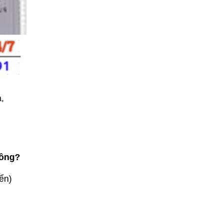
a,
hông?
iển)