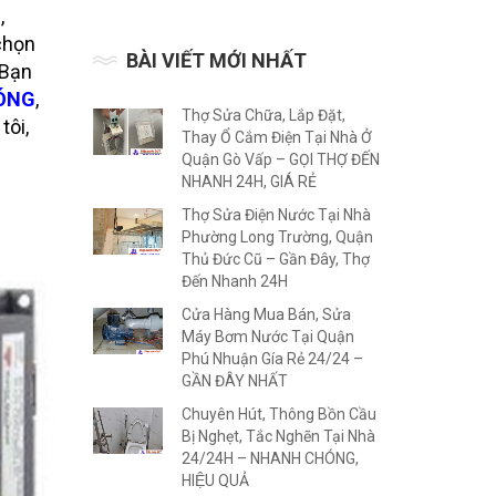
,
chọn
BÀI VIẾT MỚI NHẤT
 Bạn
ÓNG
,
Thợ Sửa Chữa, Lắp Đặt,
tôi,
Thay Ổ Cắm Điện Tại Nhà Ở
Quận Gò Vấp – GỌI THỢ ĐẾN
NHANH 24H, GIÁ RẺ
Thợ Sửa Điện Nước Tại Nhà
Phường Long Trường, Quận
Thủ Đức Cũ – Gần Đây, Thợ
Đến Nhanh 24H
Cửa Hàng Mua Bán, Sửa
Máy Bơm Nước Tại Quận
Phú Nhuận Gía Rẻ 24/24 –
GẦN ĐÂY NHẤT
Chuyên Hút, Thông Bồn Cầu
Bị Nghẹt, Tắc Nghẽn Tại Nhà
24/24H – NHANH CHÓNG,
HIỆU QUẢ