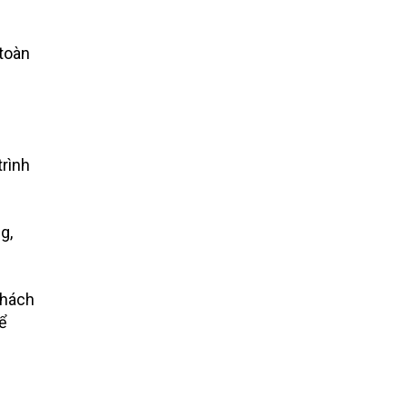
 toàn
trình
g,
khách
để