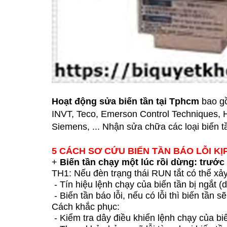
Hoạt động sửa biến tần tại Tphcm
bao gồ
INVT, Teco, Emerson Control Techniques, 
Siemens, ... Nhận sửa chữa các loại biến t
5 CÁCH SƠ CỨU BIẾN TẦN BÁO LỖI KỊ
+
Biến tần chạy một lúc rồi dừng: trước
TH1: Nếu đèn trạng thái RUN tắt có thể xả
- Tín hiệu lệnh chạy của biến tần bị ngắt (
- Biến tần báo lỗi, nếu có lỗi thì biến tần s
Cách khắc phục:
- Kiểm tra dây điều khiển lệnh chạy của biến