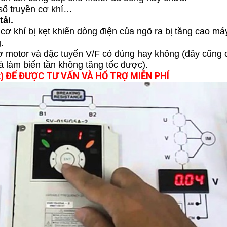
 số truyền cơ khí…
ải.
cơ khí bị kẹt khiến dòng điện của ngõ ra bị tăng cao má
.
ơ motor và đặc tuyến V/F có đúng hay không (đây cũng 
à làm biến tần không tăng tốc được).
ĐỂ ĐƯỢC TƯ VẤN VÀ HỔ TRỢ MIỄN PHÍ
)