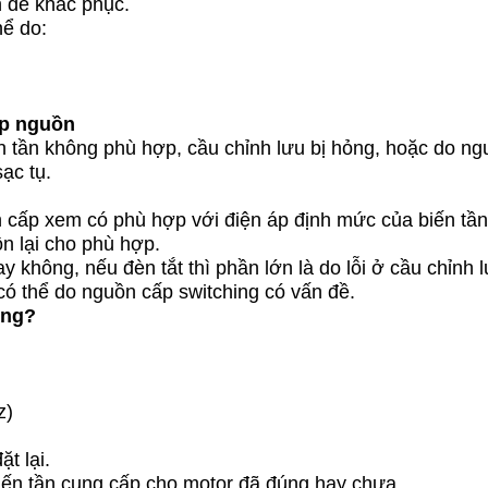
n để khắc phục.
hể do:
ấp nguồn
n tần không phù hợp, cầu chỉnh lưu bị hỏng, hoặc do ng
ạc tụ.
n cấp xem có phù hợp với điện áp định mức của biến tầ
n lại cho phù hợp.
y không, nếu đèn tắt thì phần lớn là do lỗi ở cầu chỉnh 
 có thể do nguồn cấp switching có vấn đề.
óng?
z)
t lại.
biến tần cung cấp cho motor đã đúng hay chưa.