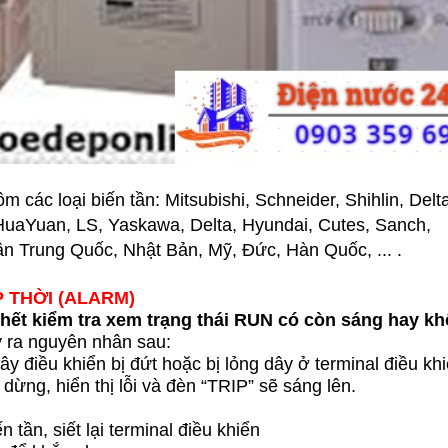
m các loại biến tần: Mitsubishi, Schneider, Shihlin, Delt
HuaYuan, LS, Yaskawa, Delta, Hyundai, Cutes, Sanch,
ần Trung Quốc, Nhật Bản, Mỹ, Đức, Hàn Quốc, ... .
P THỜI (ALARM)
 hết kiểm tra xem trạng thái RUN có còn sáng hay k
y ra nguyên nhân sau:
dây điều khiển bị đứt hoặc bị lỏng dây ở terminal điều kh
ẽ dừng, hiển thị lỗi và đèn “TRIP” sẽ sáng lên.
 tần, siết lại terminal điều khiển