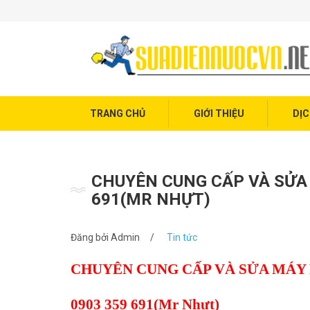
Trang chủ
Giới thiệu
Dịch vụ điện nước
Tin tức
TRANG CHỦ
GIỚI THIỆU
DỊC
Liên hệ
CHUYÊN CUNG CẤP VÀ SỬA 
691(MR NHỰT)
Đăng bởi
Admin
/
Tin tức
CHUYÊN CUNG CẤP VÀ SỬA MÁY
0903 359 691(Mr Nhựt)