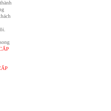
 thành
ng
khách
ôi.
 song
CẤP
CẤP