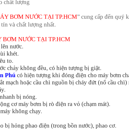
o chất lượng
MÁY BƠM NƯỚC TẠI TP.HCM
” cung cấp đến quý 
ín và chất lượng nhất.
Y BƠM NƯỚC TẠI TP.HCM
lên nước.
ùi khét.
êu to.
c chảy không đều, có hiện tượng bị giật.
ân Phú
có hiện tượng khi đóng điện cho máy bơm ch
ắt mạch hoặc cầu chì nguồn bị cháy đứt (nổ cầu chì)
áy.
nhanh bị nóng.
động cơ máy bơm bị rò điện ra vỏ (chạm mát).
 máy không chạy.
 bị hỏng phao điện (trong bồn nước), phao cơ.