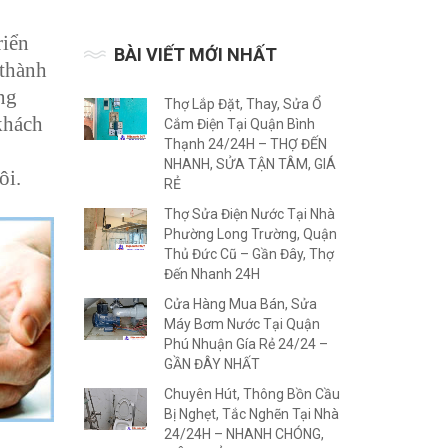
riển
BÀI VIẾT MỚI NHẤT
 thành
ng
Thợ Lắp Đặt, Thay, Sửa Ổ
khách
Cắm Điện Tại Quận Bình
Thạnh 24/24H – THỢ ĐẾN
NHANH, SỬA TẬN TÂM, GIÁ
ôi.
RẺ
Thợ Sửa Điện Nước Tại Nhà
Phường Long Trường, Quận
Thủ Đức Cũ – Gần Đây, Thợ
Đến Nhanh 24H
Cửa Hàng Mua Bán, Sửa
Máy Bơm Nước Tại Quận
Phú Nhuận Gía Rẻ 24/24 –
GẦN ĐÂY NHẤT
Chuyên Hút, Thông Bồn Cầu
Bị Nghẹt, Tắc Nghẽn Tại Nhà
24/24H – NHANH CHÓNG,