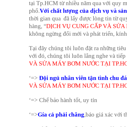
tại Tp.HCM từ nhiều năm qua với quy mô
phố.
Với chất lượng của dịch vụ và s
thời gian qua đã lấy được lòng tin từ q
hàng, “
DỊCH VỤ CUNG CẤP VÀ SỬA
không ngừng đổi mới và phát triển, kín
Tại đây chúng tôi luôn đặt ra những tiêu 
với đó, chúng tôi luôn lắng nghe và tiếp
VÀ SỬA MÁY BƠM NƯỚC TẠI TP.H
‘=>
Đội ngủ nhân viên tận tình chu đ
VÀ SỬA MÁY BƠM NƯỚC TẠI TP.H
‘=> Chế bảo hành tốt, uy tín
‘=>
Gía cả phải chăng
,báo giá xác với 