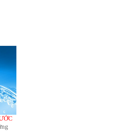
NƯỚC
hững