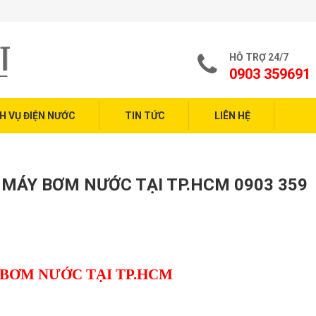
Dịch
HỖ TRỢ 24/7
0903 359691
H VỤ ĐIỆN NƯỚC
TIN TỨC
LIÊN HỆ
MÁY BƠM NƯỚC TẠI TP.HCM 0903 359
 BƠM NƯỚC TẠI TP.HCM