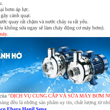
u.
oại bơm áp lực.
gãy cánh quạt.
c quay rất chậm và nước chảy ra rất yếu.
ếu khống sửa ngay sẽ làm cháy động cơ máy bơm).
 máy
.
 của
“
DỊCH VỤ CUNG CẤP VÀ SỬA MÁY BƠM 
hàng đều là những sản phẩm uy tín, chất lượng từ n
oco,Ebara,Hanil,Sena….