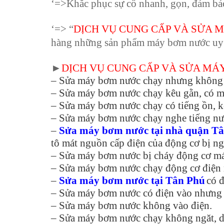
‘=>Khắc phục sự cố nhanh, gọn, đảm bả
‘=> “
DỊCH VỤ CUNG CẤP VÀ SỬA 
hàng những sản phẩm máy bơm nước uy t
►
DỊCH VỤ CUNG CẤP VÀ SỬA MÁ
– Sửa máy bơm nước chạy nhưng không 
– Sửa máy bơm nước chạy kêu gằn, có m
– Sửa máy bơm nước chạy có tiếng ồn, k
– Sửa máy bơm nước chạy nghe tiếng nướ
–
Sửa máy bơm nước tại nhà quận T
tô mát nguồn cấp điện của động cơ bị ng
– Sửa máy bơm nước bị cháy động cơ m
– Sửa máy bơm nước chạy động cơ điện 
–
Sửa máy bơm nước tại Tân Phú
có 
– Sửa máy bơm nước có điện vào nhưng
– Sửa máy bơm nước không vào điện.
– Sửa máy bơm nước chạy không ngăt, do