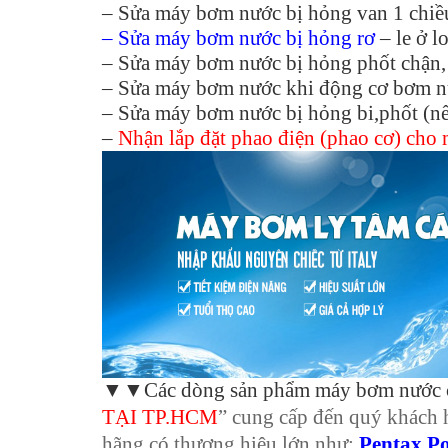
– Sửa máy bơm nước bị hỏng van 1 chiề
– Sửa máy bơm nước bị hỏng rơ
– le ở l
– Sửa máy bơm nước bị hỏng phốt chận, 
– Sửa máy bơm nước khi động cơ bơm nướ
– Sửa máy bơm nước bị hỏng bi,phốt (n
–
Nhận lắp đặt phao điện (phao cơ) cho
▼▼Các dòng sản phẩm máy bơm nước
TẠI TP.HCM
” cung cấp đến quý khách 
hãng có thương hiệu lớn như:
Pentax,P