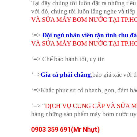
Tại đây chúng tôi luôn đặt ra những tiêu 
với đó, chúng tôi luôn lắng nghe và tiếp
VÀ SỬA MÁY BƠM NƯỚC TẠI TP.H
‘=>
Đội ngủ nhân viên tận tình chu đ
VÀ SỬA MÁY BƠM NƯỚC TẠI TP.H
‘=> Chế bảo hành tốt, uy tín
‘=>
Gía cả phải chăng
,báo giá xác với 
‘=>Khắc phục sự cố nhanh, gọn, đảm bả
‘=> “
DỊCH VỤ CUNG CẤP VÀ SỬA 
hàng những sản phẩm máy bơm nước uy t
0903 359 691(Mr Nhựt)