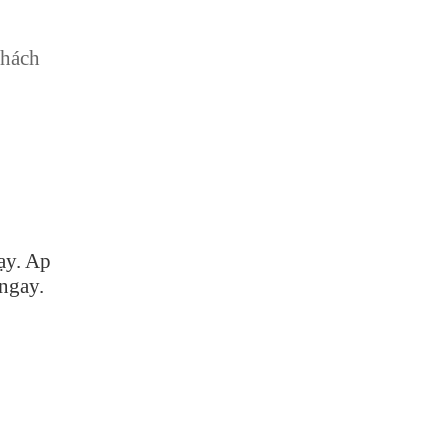
khách
ạy. Ap
 ngay.